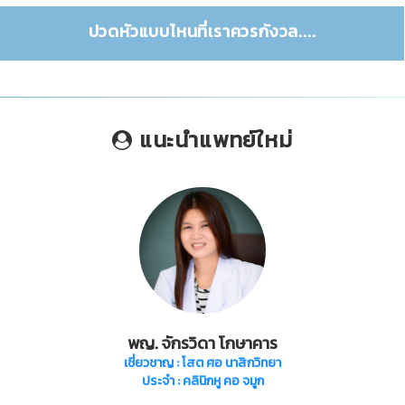
ปวดหัวแบบไหนที่เราควรกังวล....
แนะนำแพทย์ใหม่
พญ. จักรวิดา โกษาคาร
เชี่ยวชาญ
: โสต ศอ นาสิกวิทยา
ประจำ : คลินิกหู คอ จมูก