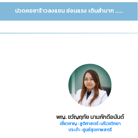
ปวดคอชาร้าวลงแขน อ่อนแรง เดินลำบาก .....
พญ. ขวัญฤทัย นามภักดีอนันต์
เชี่ยวชาญ
: สูติศาสตร์-นรีเวชวิทยา
ประจำ : ศูนย์สุขภาพสตรี