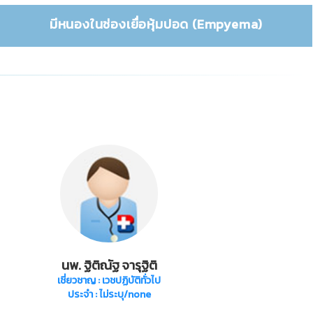
มีหนองในช่องเยื่อหุ้มปอด (Empyema)
นพ. ฐิติณัฐ จารุฐิติ
เชี่ยวชาญ
: เวชปฏิบัติทั่วไป
ประจำ : ไม่ระบุ/none