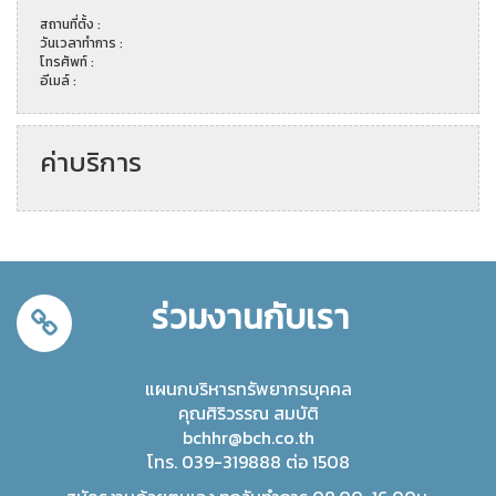
สถานที่ตั้ง :
วันเวลาทำการ :
โทรศัพท์ :
อีเมล์ :
ค่าบริการ
ร่วมงานกับเรา
แผนกบริหารทรัพยากรบุคคล
คุณศิริวรรณ สมบัติ
bchhr@bch.co.th
โทร. 039-319888 ต่อ 1508