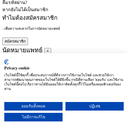
ลืมรหัสผ่าน?
หากยังไม่ได้เป็นสมาชิก
ทำไมต้องสมัครสมาชิก
- เพื่อความสะดวกในการนัดหมายแพทย์
สมัครสมาชิก
นัดหมายแพทย์
×
Privacy cookie
ผู้ชำนาญการ
:
เว็บไซต์นี้ใช้คุกกี้ เพื่อประสบการณ์ที่ดีจากการใช้งานเว็บไซต์ และช่วยให้เรา
สามารถพัฒนาคุณภาพของเว็บไซต์ให้ดียิ่งขึ้น กรณีที่ท่านเลือก 'ยอมรับ' และใช้งาน
ประจำ :
เว็บไซต์นี้ต่อไป ถือว่าท่านได้ยินยอมให้เราติดตั้งคุกกี้ไว้ในเครื่องคอมพิวเตอร์ของ
ท่าน
ประวัติการศึกษา
ยอมรับทั้งหมด
ปฏิเสธ
อาทิตย์
จันทร์
อังคาร
พุธ
พฤหัสบดี
ศุกร์
เสาร์
(26/09)
(27/09)
(28/09)
(29/09)
(30/09)
(01/10)
(02/10)
ไม่มีการแก้ไข