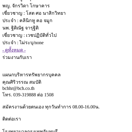
พญ. จักรวิดา โกษาคาร
เชี่ยวชาญ
: โสต ศอ นาสิกวิทยา
ประจำ : คลินิกหู คอ จมูก
นพ. ฐิติณัฐ จารุฐิติ
เชี่ยวชาญ
: เวชปฏิบัติทั่วไป
ประจำ : ไม่ระบุ/none
- ดูทั้งหมด -
ร่วมงานกับเรา
แผนกบริหารทรัพยากรบุคคล
คุณศิริวรรณ สมบัติ
bchhr@bch.co.th
โทร. 039-319888 ต่อ 1508
สมัครงานด้วยตนเอง ทุกวันทำการ 08.00-16.00น.
ติดต่อเรา
โรงพยาบาลกรุงเทพจันทบุรี