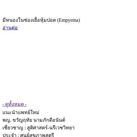
มีหนองในช่องเยื่อหุ้มปอด (Empyema)
อ่านต่อ
- ดูทั้งหมด -
แนะนำแพทย์ใหม่
พญ. ขวัญฤทัย นามภักดีอนันต์
เชี่ยวชาญ
: สูติศาสตร์-นรีเวชวิทยา
ประจำ : ศูนย์สุขภาพสตรี