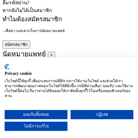
ลืมรหัสผ่าน?
หากยังไม่ได้เป็นสมาชิก
ทำไมต้องสมัครสมาชิก
- เพื่อความสะดวกในการนัดหมายแพทย์
สมัครสมาชิก
นัดหมายแพทย์
×
Privacy cookie
ผู้ชำนาญการ
:
เว็บไซต์นี้ใช้คุกกี้ เพื่อประสบการณ์ที่ดีจากการใช้งานเว็บไซต์ และช่วยให้เรา
สามารถพัฒนาคุณภาพของเว็บไซต์ให้ดียิ่งขึ้น กรณีที่ท่านเลือก 'ยอมรับ' และใช้งาน
ประจำ :
เว็บไซต์นี้ต่อไป ถือว่าท่านได้ยินยอมให้เราติดตั้งคุกกี้ไว้ในเครื่องคอมพิวเตอร์ของ
ท่าน
ประวัติการศึกษา
ยอมรับทั้งหมด
ปฏิเสธ
อาทิตย์
จันทร์
อังคาร
พุธ
พฤหัสบดี
ศุกร์
เสาร์
(26/09)
(27/09)
(28/09)
(29/09)
(30/09)
(01/10)
(02/10)
ไม่มีการแก้ไข