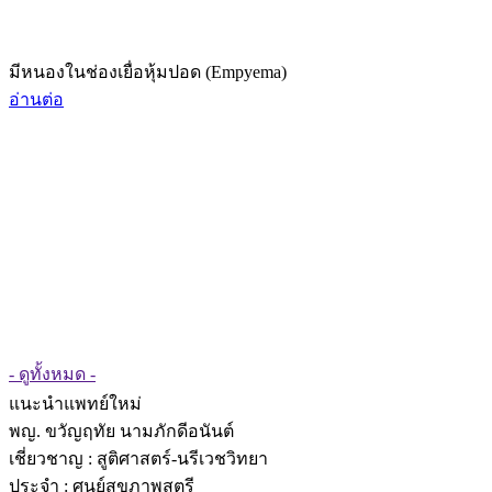
มีหนองในช่องเยื่อหุ้มปอด (Empyema)
อ่านต่อ
- ดูทั้งหมด -
แนะนำแพทย์ใหม่
พญ. ขวัญฤทัย นามภักดีอนันต์
เชี่ยวชาญ
: สูติศาสตร์-นรีเวชวิทยา
ประจำ : ศูนย์สุขภาพสตรี