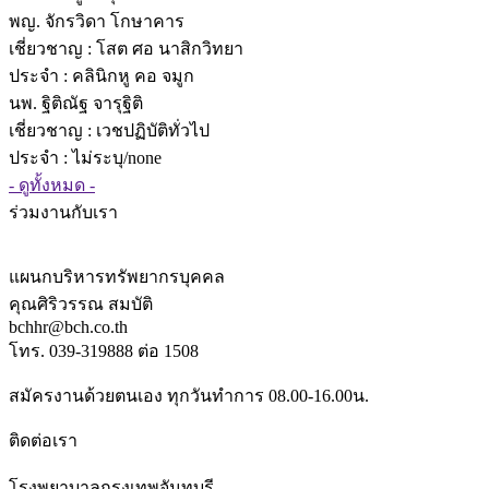
พญ. จักรวิดา โกษาคาร
เชี่ยวชาญ
: โสต ศอ นาสิกวิทยา
ประจำ : คลินิกหู คอ จมูก
นพ. ฐิติณัฐ จารุฐิติ
เชี่ยวชาญ
: เวชปฏิบัติทั่วไป
ประจำ : ไม่ระบุ/none
- ดูทั้งหมด -
ร่วมงานกับเรา
แผนกบริหารทรัพยากรบุคคล
คุณศิริวรรณ สมบัติ
bchhr@bch.co.th
โทร. 039-319888 ต่อ 1508
สมัครงานด้วยตนเอง ทุกวันทำการ 08.00-16.00น.
ติดต่อเรา
โรงพยาบาลกรุงเทพจันทบุรี