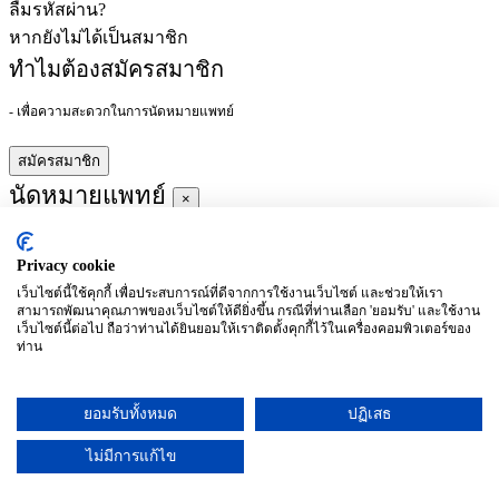
ลืมรหัสผ่าน?
หากยังไม่ได้เป็นสมาชิก
ทำไมต้องสมัครสมาชิก
- เพื่อความสะดวกในการนัดหมายแพทย์
สมัครสมาชิก
นัดหมายแพทย์
×
Privacy cookie
ผู้ชำนาญการ
:
เว็บไซต์นี้ใช้คุกกี้ เพื่อประสบการณ์ที่ดีจากการใช้งานเว็บไซต์ และช่วยให้เรา
สามารถพัฒนาคุณภาพของเว็บไซต์ให้ดียิ่งขึ้น กรณีที่ท่านเลือก 'ยอมรับ' และใช้งาน
ประจำ :
เว็บไซต์นี้ต่อไป ถือว่าท่านได้ยินยอมให้เราติดตั้งคุกกี้ไว้ในเครื่องคอมพิวเตอร์ของ
ท่าน
ประวัติการศึกษา
ยอมรับทั้งหมด
ปฏิเสธ
อาทิตย์
จันทร์
อังคาร
พุธ
พฤหัสบดี
ศุกร์
เสาร์
(26/09)
(27/09)
(28/09)
(29/09)
(30/09)
(01/10)
(02/10)
ไม่มีการแก้ไข