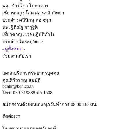
พญ. จักรวิดา โกษาคาร
เชี่ยวชาญ
: โสต ศอ นาสิกวิทยา
ประจำ : คลินิกหู คอ จมูก
นพ. ฐิติณัฐ จารุฐิติ
เชี่ยวชาญ
: เวชปฏิบัติทั่วไป
ประจำ : ไม่ระบุ/none
- ดูทั้งหมด -
ร่วมงานกับเรา
แผนกบริหารทรัพยากรบุคคล
คุณศิริวรรณ สมบัติ
bchhr@bch.co.th
โทร. 039-319888 ต่อ 1508
สมัครงานด้วยตนเอง ทุกวันทำการ 08.00-16.00น.
ติดต่อเรา
โรงพยาบาลกรุงเทพจันทบุรี