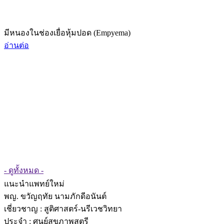
มีหนองในช่องเยื่อหุ้มปอด (Empyema)
อ่านต่อ
- ดูทั้งหมด -
แนะนำแพทย์ใหม่
พญ. ขวัญฤทัย นามภักดีอนันต์
เชี่ยวชาญ
: สูติศาสตร์-นรีเวชวิทยา
ประจำ : ศูนย์สุขภาพสตรี