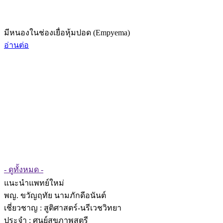
มีหนองในช่องเยื่อหุ้มปอด (Empyema)
อ่านต่อ
- ดูทั้งหมด -
แนะนำแพทย์ใหม่
พญ. ขวัญฤทัย นามภักดีอนันต์
เชี่ยวชาญ
: สูติศาสตร์-นรีเวชวิทยา
ประจำ : ศูนย์สุขภาพสตรี