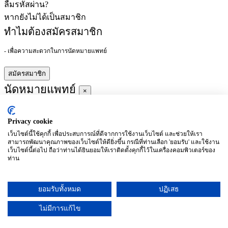
ลืมรหัสผ่าน?
หากยังไม่ได้เป็นสมาชิก
ทำไมต้องสมัครสมาชิก
- เพื่อความสะดวกในการนัดหมายแพทย์
สมัครสมาชิก
นัดหมายแพทย์
×
Privacy cookie
ผู้ชำนาญการ
:
เว็บไซต์นี้ใช้คุกกี้ เพื่อประสบการณ์ที่ดีจากการใช้งานเว็บไซต์ และช่วยให้เรา
สามารถพัฒนาคุณภาพของเว็บไซต์ให้ดียิ่งขึ้น กรณีที่ท่านเลือก 'ยอมรับ' และใช้งาน
ประจำ :
เว็บไซต์นี้ต่อไป ถือว่าท่านได้ยินยอมให้เราติดตั้งคุกกี้ไว้ในเครื่องคอมพิวเตอร์ของ
ท่าน
ประวัติการศึกษา
ยอมรับทั้งหมด
ปฏิเสธ
อาทิตย์
จันทร์
อังคาร
พุธ
พฤหัสบดี
ศุกร์
เสาร์
(26/09)
(27/09)
(28/09)
(29/09)
(30/09)
(01/10)
(02/10)
ไม่มีการแก้ไข