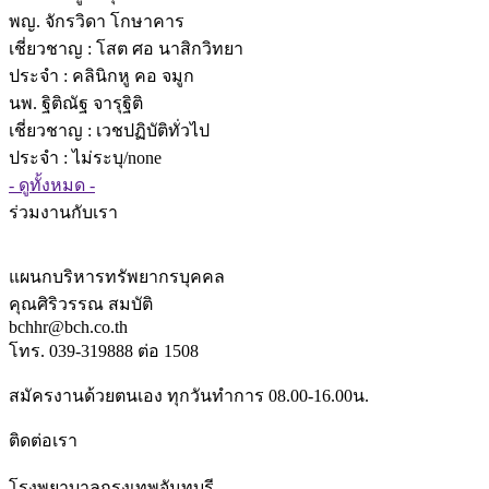
พญ. จักรวิดา โกษาคาร
เชี่ยวชาญ
: โสต ศอ นาสิกวิทยา
ประจำ : คลินิกหู คอ จมูก
นพ. ฐิติณัฐ จารุฐิติ
เชี่ยวชาญ
: เวชปฏิบัติทั่วไป
ประจำ : ไม่ระบุ/none
- ดูทั้งหมด -
ร่วมงานกับเรา
แผนกบริหารทรัพยากรบุคคล
คุณศิริวรรณ สมบัติ
bchhr@bch.co.th
โทร. 039-319888 ต่อ 1508
สมัครงานด้วยตนเอง ทุกวันทำการ 08.00-16.00น.
ติดต่อเรา
โรงพยาบาลกรุงเทพจันทบุรี