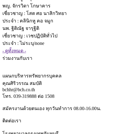
พญ. จักรวิดา โกษาคาร
เชี่ยวชาญ
: โสต ศอ นาสิกวิทยา
ประจำ : คลินิกหู คอ จมูก
นพ. ฐิติณัฐ จารุฐิติ
เชี่ยวชาญ
: เวชปฏิบัติทั่วไป
ประจำ : ไม่ระบุ/none
- ดูทั้งหมด -
ร่วมงานกับเรา
แผนกบริหารทรัพยากรบุคคล
คุณศิริวรรณ สมบัติ
bchhr@bch.co.th
โทร. 039-319888 ต่อ 1508
สมัครงานด้วยตนเอง ทุกวันทำการ 08.00-16.00น.
ติดต่อเรา
โรงพยาบาลกรุงเทพจันทบุรี