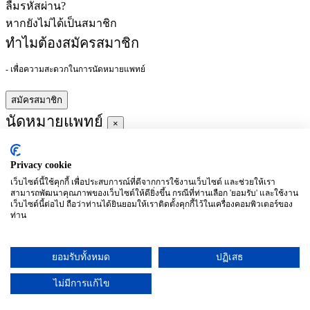
ลืมรหัสผ่าน?
หากยังไม่ได้เป็นสมาชิก
ทำไมต้องสมัครสมาชิก
- เพื่อความสะดวกในการนัดหมายแพทย์
สมัครสมาชิก
นัดหมายแพทย์
×
Privacy cookie
ผู้ชำนาญการ
:
เว็บไซต์นี้ใช้คุกกี้ เพื่อประสบการณ์ที่ดีจากการใช้งานเว็บไซต์ และช่วยให้เรา
สามารถพัฒนาคุณภาพของเว็บไซต์ให้ดียิ่งขึ้น กรณีที่ท่านเลือก 'ยอมรับ' และใช้งาน
ประจำ :
เว็บไซต์นี้ต่อไป ถือว่าท่านได้ยินยอมให้เราติดตั้งคุกกี้ไว้ในเครื่องคอมพิวเตอร์ของ
ท่าน
ประวัติการศึกษา
ยอมรับทั้งหมด
ปฏิเสธ
อาทิตย์
จันทร์
อังคาร
พุธ
พฤหัสบดี
ศุกร์
เสาร์
(26/09)
(27/09)
(28/09)
(29/09)
(30/09)
(01/10)
(02/10)
ไม่มีการแก้ไข