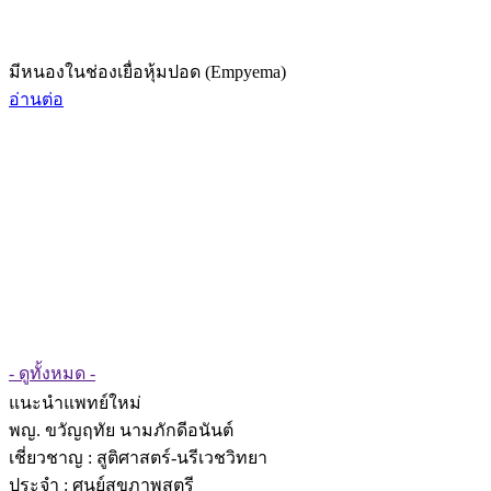
มีหนองในช่องเยื่อหุ้มปอด (Empyema)
อ่านต่อ
- ดูทั้งหมด -
แนะนำแพทย์ใหม่
พญ. ขวัญฤทัย นามภักดีอนันต์
เชี่ยวชาญ
: สูติศาสตร์-นรีเวชวิทยา
ประจำ : ศูนย์สุขภาพสตรี