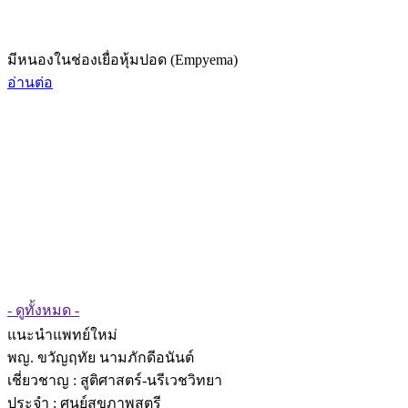
มีหนองในช่องเยื่อหุ้มปอด (Empyema)
อ่านต่อ
- ดูทั้งหมด -
แนะนำแพทย์ใหม่
พญ. ขวัญฤทัย นามภักดีอนันต์
เชี่ยวชาญ
: สูติศาสตร์-นรีเวชวิทยา
ประจำ : ศูนย์สุขภาพสตรี