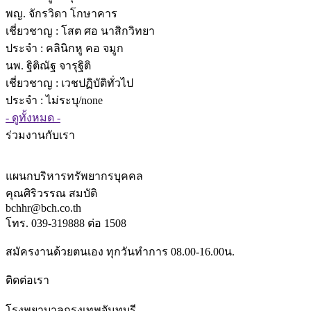
พญ. จักรวิดา โกษาคาร
เชี่ยวชาญ
: โสต ศอ นาสิกวิทยา
ประจำ : คลินิกหู คอ จมูก
นพ. ฐิติณัฐ จารุฐิติ
เชี่ยวชาญ
: เวชปฏิบัติทั่วไป
ประจำ : ไม่ระบุ/none
- ดูทั้งหมด -
ร่วมงานกับเรา
แผนกบริหารทรัพยากรบุคคล
คุณศิริวรรณ สมบัติ
bchhr@bch.co.th
โทร. 039-319888 ต่อ 1508
สมัครงานด้วยตนเอง ทุกวันทำการ 08.00-16.00น.
ติดต่อเรา
โรงพยาบาลกรุงเทพจันทบุรี