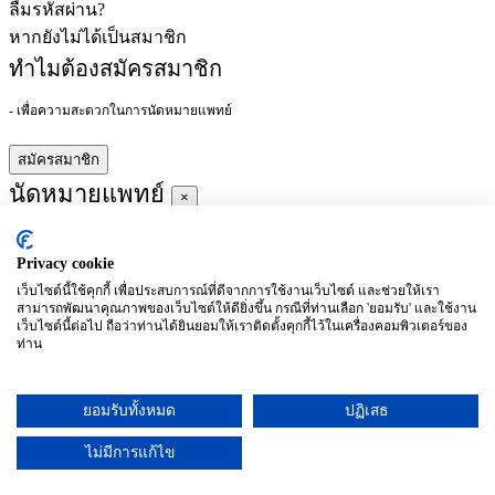
ลืมรหัสผ่าน?
หากยังไม่ได้เป็นสมาชิก
ทำไมต้องสมัครสมาชิก
- เพื่อความสะดวกในการนัดหมายแพทย์
สมัครสมาชิก
นัดหมายแพทย์
×
Privacy cookie
ผู้ชำนาญการ
:
เว็บไซต์นี้ใช้คุกกี้ เพื่อประสบการณ์ที่ดีจากการใช้งานเว็บไซต์ และช่วยให้เรา
สามารถพัฒนาคุณภาพของเว็บไซต์ให้ดียิ่งขึ้น กรณีที่ท่านเลือก 'ยอมรับ' และใช้งาน
ประจำ :
เว็บไซต์นี้ต่อไป ถือว่าท่านได้ยินยอมให้เราติดตั้งคุกกี้ไว้ในเครื่องคอมพิวเตอร์ของ
ท่าน
ประวัติการศึกษา
ยอมรับทั้งหมด
ปฏิเสธ
อาทิตย์
จันทร์
อังคาร
พุธ
พฤหัสบดี
ศุกร์
เสาร์
(26/09)
(27/09)
(28/09)
(29/09)
(30/09)
(01/10)
(02/10)
ไม่มีการแก้ไข