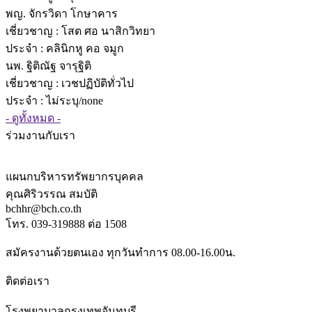
พญ. จักรวิดา โกษาคาร
เชี่ยวชาญ
: โสต ศอ นาสิกวิทยา
ประจำ : คลินิกหู คอ จมูก
นพ. ฐิติณัฐ จารุฐิติ
เชี่ยวชาญ
: เวชปฏิบัติทั่วไป
ประจำ : ไม่ระบุ/none
- ดูทั้งหมด -
ร่วมงานกับเรา
แผนกบริหารทรัพยากรบุคคล
คุณศิริวรรณ สมบัติ
bchhr@bch.co.th
โทร. 039-319888 ต่อ 1508
สมัครงานด้วยตนเอง ทุกวันทำการ 08.00-16.00น.
ติดต่อเรา
โรงพยาบาลกรุงเทพจันทบุรี