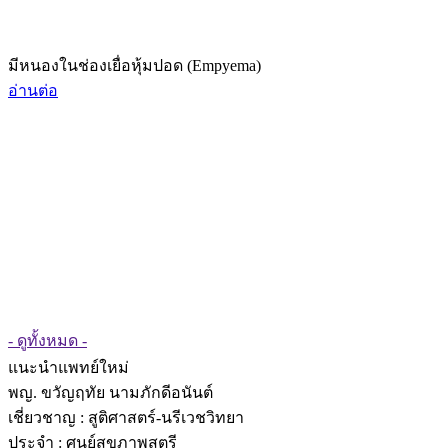
มีหนองในช่องเยื่อหุ้มปอด (Empyema)
อ่านต่อ
- ดูทั้งหมด -
แนะนำแพทย์ใหม่
พญ. ขวัญฤทัย นามภักดีอนันต์
เชี่ยวชาญ
: สูติศาสตร์-นรีเวชวิทยา
ประจำ : ศูนย์สุขภาพสตรี