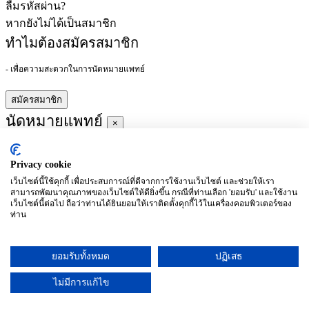
ลืมรหัสผ่าน?
หากยังไม่ได้เป็นสมาชิก
ทำไมต้องสมัครสมาชิก
- เพื่อความสะดวกในการนัดหมายแพทย์
สมัครสมาชิก
นัดหมายแพทย์
×
Privacy cookie
ผู้ชำนาญการ
:
เว็บไซต์นี้ใช้คุกกี้ เพื่อประสบการณ์ที่ดีจากการใช้งานเว็บไซต์ และช่วยให้เรา
สามารถพัฒนาคุณภาพของเว็บไซต์ให้ดียิ่งขึ้น กรณีที่ท่านเลือก 'ยอมรับ' และใช้งาน
ประจำ :
เว็บไซต์นี้ต่อไป ถือว่าท่านได้ยินยอมให้เราติดตั้งคุกกี้ไว้ในเครื่องคอมพิวเตอร์ของ
ท่าน
ประวัติการศึกษา
ยอมรับทั้งหมด
ปฏิเสธ
อาทิตย์
จันทร์
อังคาร
พุธ
พฤหัสบดี
ศุกร์
เสาร์
(26/09)
(27/09)
(28/09)
(29/09)
(30/09)
(01/10)
(02/10)
ไม่มีการแก้ไข