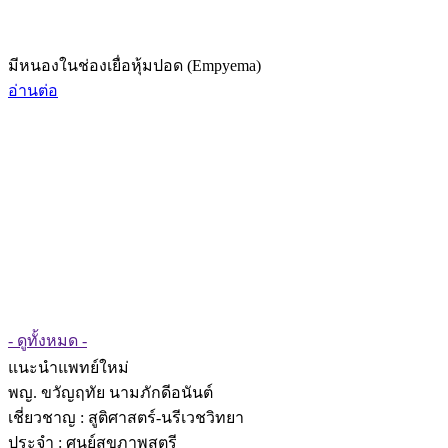
มีหนองในช่องเยื่อหุ้มปอด (Empyema)
อ่านต่อ
- ดูทั้งหมด -
แนะนำแพทย์ใหม่
พญ. ขวัญฤทัย นามภักดีอนันต์
เชี่ยวชาญ
: สูติศาสตร์-นรีเวชวิทยา
ประจำ : ศูนย์สุขภาพสตรี