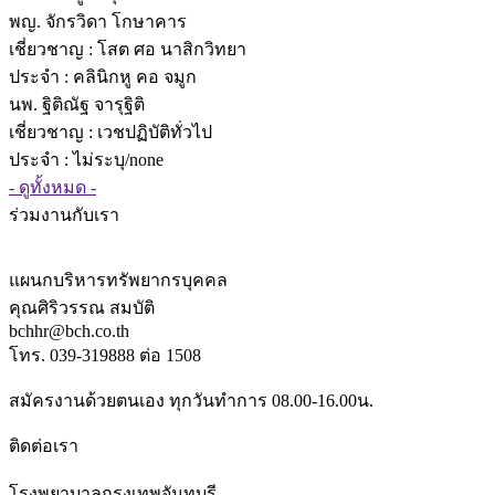
พญ. จักรวิดา โกษาคาร
เชี่ยวชาญ
: โสต ศอ นาสิกวิทยา
ประจำ : คลินิกหู คอ จมูก
นพ. ฐิติณัฐ จารุฐิติ
เชี่ยวชาญ
: เวชปฏิบัติทั่วไป
ประจำ : ไม่ระบุ/none
- ดูทั้งหมด -
ร่วมงานกับเรา
แผนกบริหารทรัพยากรบุคคล
คุณศิริวรรณ สมบัติ
bchhr@bch.co.th
โทร. 039-319888 ต่อ 1508
สมัครงานด้วยตนเอง ทุกวันทำการ 08.00-16.00น.
ติดต่อเรา
โรงพยาบาลกรุงเทพจันทบุรี