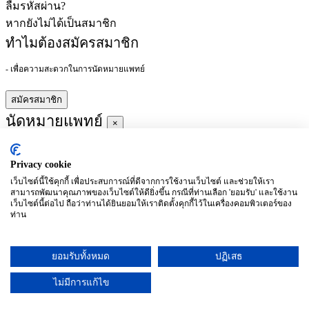
ลืมรหัสผ่าน?
หากยังไม่ได้เป็นสมาชิก
ทำไมต้องสมัครสมาชิก
- เพื่อความสะดวกในการนัดหมายแพทย์
สมัครสมาชิก
นัดหมายแพทย์
×
Privacy cookie
ผู้ชำนาญการ
:
เว็บไซต์นี้ใช้คุกกี้ เพื่อประสบการณ์ที่ดีจากการใช้งานเว็บไซต์ และช่วยให้เรา
สามารถพัฒนาคุณภาพของเว็บไซต์ให้ดียิ่งขึ้น กรณีที่ท่านเลือก 'ยอมรับ' และใช้งาน
ประจำ :
เว็บไซต์นี้ต่อไป ถือว่าท่านได้ยินยอมให้เราติดตั้งคุกกี้ไว้ในเครื่องคอมพิวเตอร์ของ
ท่าน
ประวัติการศึกษา
ยอมรับทั้งหมด
ปฏิเสธ
อาทิตย์
จันทร์
อังคาร
พุธ
พฤหัสบดี
ศุกร์
เสาร์
(26/09)
(27/09)
(28/09)
(29/09)
(30/09)
(01/10)
(02/10)
ไม่มีการแก้ไข