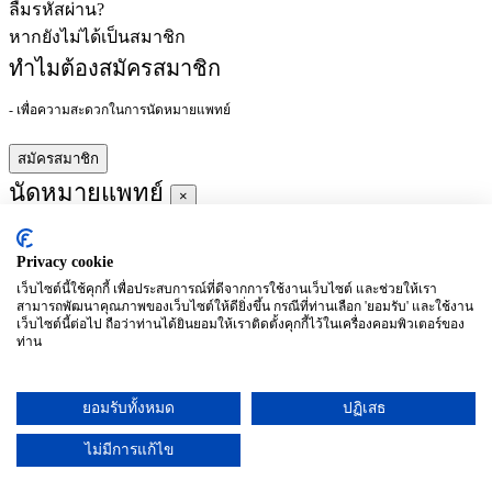
ลืมรหัสผ่าน?
หากยังไม่ได้เป็นสมาชิก
ทำไมต้องสมัครสมาชิก
- เพื่อความสะดวกในการนัดหมายแพทย์
สมัครสมาชิก
นัดหมายแพทย์
×
Privacy cookie
ผู้ชำนาญการ
:
เว็บไซต์นี้ใช้คุกกี้ เพื่อประสบการณ์ที่ดีจากการใช้งานเว็บไซต์ และช่วยให้เรา
สามารถพัฒนาคุณภาพของเว็บไซต์ให้ดียิ่งขึ้น กรณีที่ท่านเลือก 'ยอมรับ' และใช้งาน
ประจำ :
เว็บไซต์นี้ต่อไป ถือว่าท่านได้ยินยอมให้เราติดตั้งคุกกี้ไว้ในเครื่องคอมพิวเตอร์ของ
ท่าน
ประวัติการศึกษา
ยอมรับทั้งหมด
ปฏิเสธ
อาทิตย์
จันทร์
อังคาร
พุธ
พฤหัสบดี
ศุกร์
เสาร์
(26/09)
(27/09)
(28/09)
(29/09)
(30/09)
(01/10)
(02/10)
ไม่มีการแก้ไข