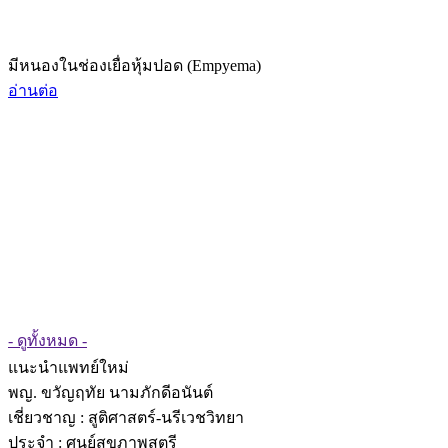
มีหนองในช่องเยื่อหุ้มปอด (Empyema)
อ่านต่อ
- ดูทั้งหมด -
แนะนำแพทย์ใหม่
พญ. ขวัญฤทัย นามภักดีอนันต์
เชี่ยวชาญ
: สูติศาสตร์-นรีเวชวิทยา
ประจำ : ศูนย์สุขภาพสตรี