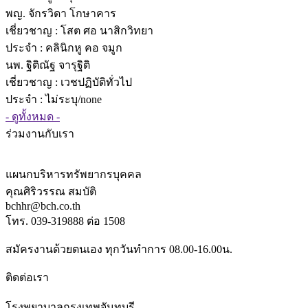
พญ. จักรวิดา โกษาคาร
เชี่ยวชาญ
: โสต ศอ นาสิกวิทยา
ประจำ : คลินิกหู คอ จมูก
นพ. ฐิติณัฐ จารุฐิติ
เชี่ยวชาญ
: เวชปฏิบัติทั่วไป
ประจำ : ไม่ระบุ/none
- ดูทั้งหมด -
ร่วมงานกับเรา
แผนกบริหารทรัพยากรบุคคล
คุณศิริวรรณ สมบัติ
bchhr@bch.co.th
โทร. 039-319888 ต่อ 1508
สมัครงานด้วยตนเอง ทุกวันทำการ 08.00-16.00น.
ติดต่อเรา
โรงพยาบาลกรุงเทพจันทบุรี