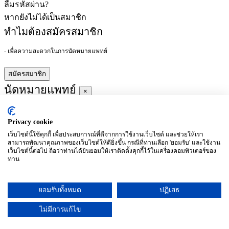
ลืมรหัสผ่าน?
หากยังไม่ได้เป็นสมาชิก
ทำไมต้องสมัครสมาชิก
- เพื่อความสะดวกในการนัดหมายแพทย์
สมัครสมาชิก
นัดหมายแพทย์
×
Privacy cookie
ผู้ชำนาญการ
:
เว็บไซต์นี้ใช้คุกกี้ เพื่อประสบการณ์ที่ดีจากการใช้งานเว็บไซต์ และช่วยให้เรา
สามารถพัฒนาคุณภาพของเว็บไซต์ให้ดียิ่งขึ้น กรณีที่ท่านเลือก 'ยอมรับ' และใช้งาน
ประจำ :
เว็บไซต์นี้ต่อไป ถือว่าท่านได้ยินยอมให้เราติดตั้งคุกกี้ไว้ในเครื่องคอมพิวเตอร์ของ
ท่าน
ประวัติการศึกษา
ยอมรับทั้งหมด
ปฏิเสธ
อาทิตย์
จันทร์
อังคาร
พุธ
พฤหัสบดี
ศุกร์
เสาร์
(26/09)
(27/09)
(28/09)
(29/09)
(30/09)
(01/10)
(02/10)
ไม่มีการแก้ไข