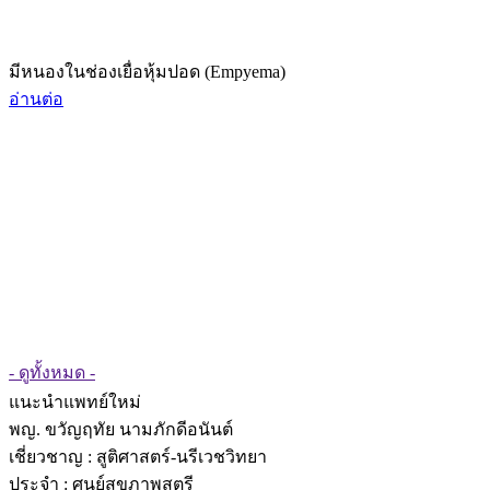
มีหนองในช่องเยื่อหุ้มปอด (Empyema)
อ่านต่อ
- ดูทั้งหมด -
แนะนำแพทย์ใหม่
พญ. ขวัญฤทัย นามภักดีอนันต์
เชี่ยวชาญ
: สูติศาสตร์-นรีเวชวิทยา
ประจำ : ศูนย์สุขภาพสตรี