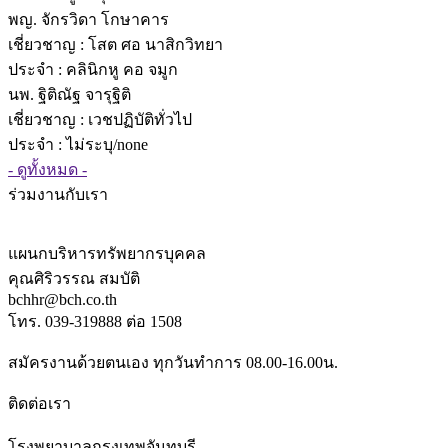
พญ. จักรวิดา โกษาคาร
เชี่ยวชาญ
: โสต ศอ นาสิกวิทยา
ประจำ : คลินิกหู คอ จมูก
นพ. ฐิติณัฐ จารุฐิติ
เชี่ยวชาญ
: เวชปฏิบัติทั่วไป
ประจำ : ไม่ระบุ/none
- ดูทั้งหมด -
ร่วมงานกับเรา
แผนกบริหารทรัพยากรบุคคล
คุณศิริวรรณ สมบัติ
bchhr@bch.co.th
โทร. 039-319888 ต่อ 1508
สมัครงานด้วยตนเอง ทุกวันทำการ 08.00-16.00น.
ติดต่อเรา
โรงพยาบาลกรุงเทพจันทบุรี