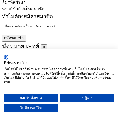
ลืมรหัสผ่าน?
หากยังไม่ได้เป็นสมาชิก
ทำไมต้องสมัครสมาชิก
- เพื่อความสะดวกในการนัดหมายแพทย์
สมัครสมาชิก
นัดหมายแพทย์
×
Privacy cookie
ผู้ชำนาญการ
:
เว็บไซต์นี้ใช้คุกกี้ เพื่อประสบการณ์ที่ดีจากการใช้งานเว็บไซต์ และช่วยให้เรา
สามารถพัฒนาคุณภาพของเว็บไซต์ให้ดียิ่งขึ้น กรณีที่ท่านเลือก 'ยอมรับ' และใช้งาน
ประจำ :
เว็บไซต์นี้ต่อไป ถือว่าท่านได้ยินยอมให้เราติดตั้งคุกกี้ไว้ในเครื่องคอมพิวเตอร์ของ
ท่าน
ประวัติการศึกษา
ยอมรับทั้งหมด
ปฏิเสธ
อาทิตย์
จันทร์
อังคาร
พุธ
พฤหัสบดี
ศุกร์
เสาร์
(26/09)
(27/09)
(28/09)
(29/09)
(30/09)
(01/10)
(02/10)
ไม่มีการแก้ไข