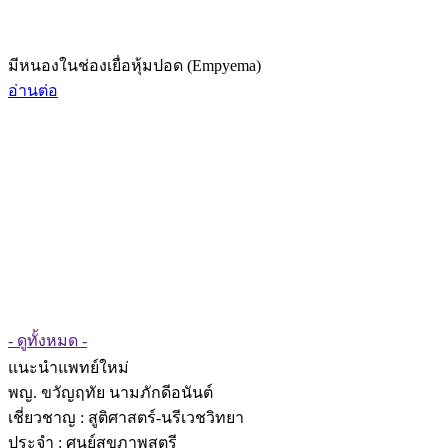
มีหนองในช่องเยื่อหุ้มปอด (Empyema)
อ่านต่อ
- ดูทั้งหมด -
แนะนำแพทย์ใหม่
พญ. ขวัญฤทัย นามภักดีอนันต์
เชี่ยวชาญ
: สูติศาสตร์-นรีเวชวิทยา
ประจำ : ศูนย์สุขภาพสตรี