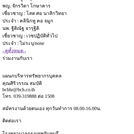
พญ. จักรวิดา โกษาคาร
เชี่ยวชาญ
: โสต ศอ นาสิกวิทยา
ประจำ : คลินิกหู คอ จมูก
นพ. ฐิติณัฐ จารุฐิติ
เชี่ยวชาญ
: เวชปฏิบัติทั่วไป
ประจำ : ไม่ระบุ/none
- ดูทั้งหมด -
ร่วมงานกับเรา
แผนกบริหารทรัพยากรบุคคล
คุณศิริวรรณ สมบัติ
bchhr@bch.co.th
โทร. 039-319888 ต่อ 1508
สมัครงานด้วยตนเอง ทุกวันทำการ 08.00-16.00น.
ติดต่อเรา
โรงพยาบาลกรุงเทพจันทบุรี