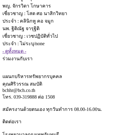
พญ. จักรวิดา โกษาคาร
เชี่ยวชาญ
: โสต ศอ นาสิกวิทยา
ประจำ : คลินิกหู คอ จมูก
นพ. ฐิติณัฐ จารุฐิติ
เชี่ยวชาญ
: เวชปฏิบัติทั่วไป
ประจำ : ไม่ระบุ/none
- ดูทั้งหมด -
ร่วมงานกับเรา
แผนกบริหารทรัพยากรบุคคล
คุณศิริวรรณ สมบัติ
bchhr@bch.co.th
โทร. 039-319888 ต่อ 1508
สมัครงานด้วยตนเอง ทุกวันทำการ 08.00-16.00น.
ติดต่อเรา
โรงพยาบาลกรุงเทพจันทบุรี