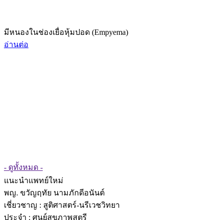
มีหนองในช่องเยื่อหุ้มปอด (Empyema)
อ่านต่อ
- ดูทั้งหมด -
แนะนำแพทย์ใหม่
พญ. ขวัญฤทัย นามภักดีอนันต์
เชี่ยวชาญ
: สูติศาสตร์-นรีเวชวิทยา
ประจำ : ศูนย์สุขภาพสตรี