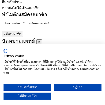
ลืมรหัสผ่าน?
หากยังไม่ได้เป็นสมาชิก
ทำไมต้องสมัครสมาชิก
- เพื่อความสะดวกในการนัดหมายแพทย์
สมัครสมาชิก
นัดหมายแพทย์
×
Privacy cookie
ผู้ชำนาญการ
:
เว็บไซต์นี้ใช้คุกกี้ เพื่อประสบการณ์ที่ดีจากการใช้งานเว็บไซต์ และช่วยให้เรา
สามารถพัฒนาคุณภาพของเว็บไซต์ให้ดียิ่งขึ้น กรณีที่ท่านเลือก 'ยอมรับ' และใช้งาน
ประจำ :
เว็บไซต์นี้ต่อไป ถือว่าท่านได้ยินยอมให้เราติดตั้งคุกกี้ไว้ในเครื่องคอมพิวเตอร์ของ
ท่าน
ประวัติการศึกษา
ยอมรับทั้งหมด
ปฏิเสธ
อาทิตย์
จันทร์
อังคาร
พุธ
พฤหัสบดี
ศุกร์
เสาร์
(26/09)
(27/09)
(28/09)
(29/09)
(30/09)
(01/10)
(02/10)
ไม่มีการแก้ไข