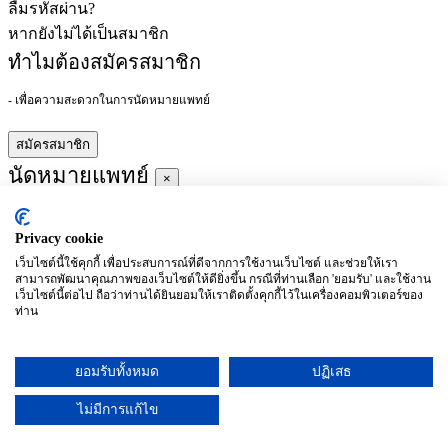
ลืมรหัสผ่าน?
หากยังไม่ได้เป็นสมาชิก
ทำไมต้องสมัครสมาชิก
- เพื่อความสะดวกในการนัดหมายแพทย์
สมัครสมาชิก
นัดหมายแพทย์
×
Privacy cookie
ผู้ชำนาญการ
:
เว็บไซต์นี้ใช้คุกกี้ เพื่อประสบการณ์ที่ดีจากการใช้งานเว็บไซต์ และช่วยให้เรา
สามารถพัฒนาคุณภาพของเว็บไซต์ให้ดียิ่งขึ้น กรณีที่ท่านเลือก 'ยอมรับ' และใช้งาน
ประจำ :
เว็บไซต์นี้ต่อไป ถือว่าท่านได้ยินยอมให้เราติดตั้งคุกกี้ไว้ในเครื่องคอมพิวเตอร์ของ
ท่าน
ประวัติการศึกษา
ยอมรับทั้งหมด
ปฏิเสธ
อาทิตย์
จันทร์
อังคาร
พุธ
พฤหัสบดี
ศุกร์
เสาร์
(26/09)
(27/09)
(28/09)
(29/09)
(30/09)
(01/10)
(02/10)
ไม่มีการแก้ไข