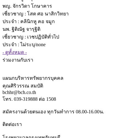
พญ. จักรวิดา โกษาคาร
เชี่ยวชาญ
: โสต ศอ นาสิกวิทยา
ประจำ : คลินิกหู คอ จมูก
นพ. ฐิติณัฐ จารุฐิติ
เชี่ยวชาญ
: เวชปฏิบัติทั่วไป
ประจำ : ไม่ระบุ/none
- ดูทั้งหมด -
ร่วมงานกับเรา
แผนกบริหารทรัพยากรบุคคล
คุณศิริวรรณ สมบัติ
bchhr@bch.co.th
โทร. 039-319888 ต่อ 1508
สมัครงานด้วยตนเอง ทุกวันทำการ 08.00-16.00น.
ติดต่อเรา
โรงพยาบาลกรุงเทพจันทบุรี