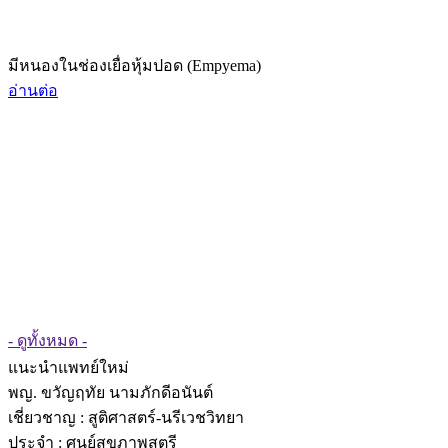
มีหนองในช่องเยื่อหุ้มปอด (Empyema)
อ่านต่อ
- ดูทั้งหมด -
แนะนำแพทย์ใหม่
พญ. ขวัญฤทัย นามภักดีอนันต์
เชี่ยวชาญ
: สูติศาสตร์-นรีเวชวิทยา
ประจำ : ศูนย์สุขภาพสตรี