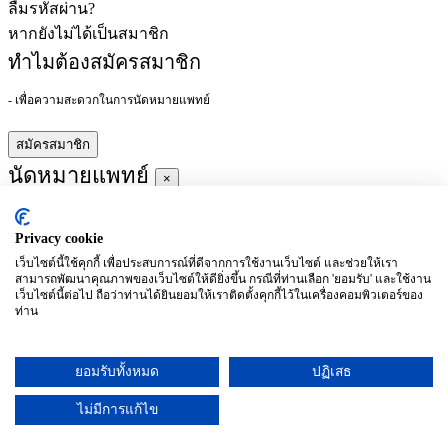
ลืมรหัสผ่าน?
หากยังไม่ได้เป็นสมาชิก
ทำไมต้องสมัครสมาชิก
- เพื่อความสะดวกในการนัดหมายแพทย์
สมัครสมาชิก
นัดหมายแพทย์
×
Privacy cookie
ผู้ชำนาญการ
:
เว็บไซต์นี้ใช้คุกกี้ เพื่อประสบการณ์ที่ดีจากการใช้งานเว็บไซต์ และช่วยให้เรา
สามารถพัฒนาคุณภาพของเว็บไซต์ให้ดียิ่งขึ้น กรณีที่ท่านเลือก 'ยอมรับ' และใช้งาน
ประจำ :
เว็บไซต์นี้ต่อไป ถือว่าท่านได้ยินยอมให้เราติดตั้งคุกกี้ไว้ในเครื่องคอมพิวเตอร์ของ
ท่าน
ประวัติการศึกษา
ยอมรับทั้งหมด
ปฏิเสธ
อาทิตย์
จันทร์
อังคาร
พุธ
พฤหัสบดี
ศุกร์
เสาร์
(26/09)
(27/09)
(28/09)
(29/09)
(30/09)
(01/10)
(02/10)
ไม่มีการแก้ไข