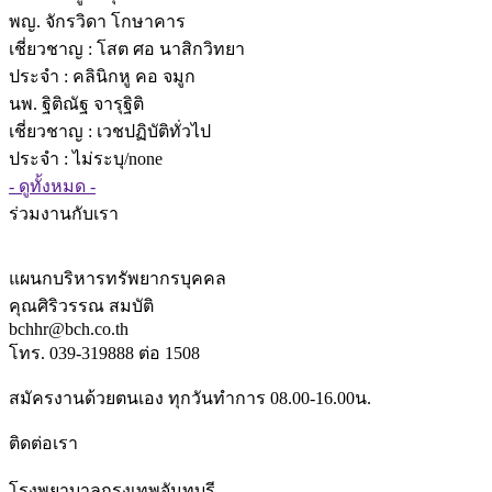
พญ. จักรวิดา โกษาคาร
เชี่ยวชาญ
: โสต ศอ นาสิกวิทยา
ประจำ : คลินิกหู คอ จมูก
นพ. ฐิติณัฐ จารุฐิติ
เชี่ยวชาญ
: เวชปฏิบัติทั่วไป
ประจำ : ไม่ระบุ/none
- ดูทั้งหมด -
ร่วมงานกับเรา
แผนกบริหารทรัพยากรบุคคล
คุณศิริวรรณ สมบัติ
bchhr@bch.co.th
โทร. 039-319888 ต่อ 1508
สมัครงานด้วยตนเอง ทุกวันทำการ 08.00-16.00น.
ติดต่อเรา
โรงพยาบาลกรุงเทพจันทบุรี