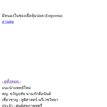
มีหนองในช่องเยื่อหุ้มปอด (Empyema)
อ่านต่อ
- ดูทั้งหมด -
แนะนำแพทย์ใหม่
พญ. ขวัญฤทัย นามภักดีอนันต์
เชี่ยวชาญ
: สูติศาสตร์-นรีเวชวิทยา
ประจำ : ศูนย์สุขภาพสตรี