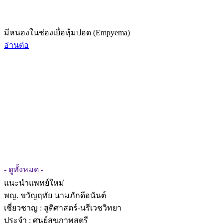
มีหนองในช่องเยื่อหุ้มปอด (Empyema)
อ่านต่อ
- ดูทั้งหมด -
แนะนำแพทย์ใหม่
พญ. ขวัญฤทัย นามภักดีอนันต์
เชี่ยวชาญ
: สูติศาสตร์-นรีเวชวิทยา
ประจำ : ศูนย์สุขภาพสตรี