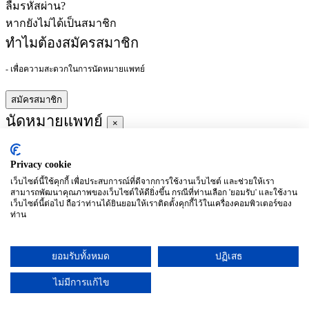
ลืมรหัสผ่าน?
หากยังไม่ได้เป็นสมาชิก
ทำไมต้องสมัครสมาชิก
- เพื่อความสะดวกในการนัดหมายแพทย์
สมัครสมาชิก
นัดหมายแพทย์
×
Privacy cookie
ผู้ชำนาญการ
:
เว็บไซต์นี้ใช้คุกกี้ เพื่อประสบการณ์ที่ดีจากการใช้งานเว็บไซต์ และช่วยให้เรา
สามารถพัฒนาคุณภาพของเว็บไซต์ให้ดียิ่งขึ้น กรณีที่ท่านเลือก 'ยอมรับ' และใช้งาน
ประจำ :
เว็บไซต์นี้ต่อไป ถือว่าท่านได้ยินยอมให้เราติดตั้งคุกกี้ไว้ในเครื่องคอมพิวเตอร์ของ
ท่าน
ประวัติการศึกษา
ยอมรับทั้งหมด
ปฏิเสธ
อาทิตย์
จันทร์
อังคาร
พุธ
พฤหัสบดี
ศุกร์
เสาร์
(26/09)
(27/09)
(28/09)
(29/09)
(30/09)
(01/10)
(02/10)
ไม่มีการแก้ไข