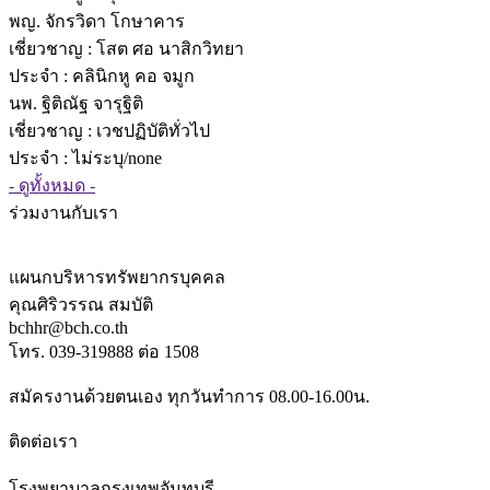
พญ. จักรวิดา โกษาคาร
เชี่ยวชาญ
: โสต ศอ นาสิกวิทยา
ประจำ : คลินิกหู คอ จมูก
นพ. ฐิติณัฐ จารุฐิติ
เชี่ยวชาญ
: เวชปฏิบัติทั่วไป
ประจำ : ไม่ระบุ/none
- ดูทั้งหมด -
ร่วมงานกับเรา
แผนกบริหารทรัพยากรบุคคล
คุณศิริวรรณ สมบัติ
bchhr@bch.co.th
โทร. 039-319888 ต่อ 1508
สมัครงานด้วยตนเอง ทุกวันทำการ 08.00-16.00น.
ติดต่อเรา
โรงพยาบาลกรุงเทพจันทบุรี