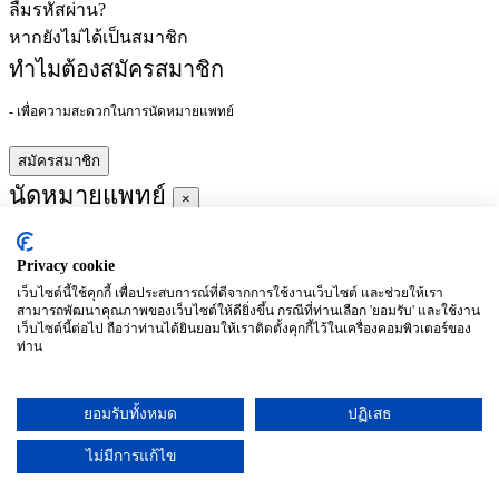
ลืมรหัสผ่าน?
หากยังไม่ได้เป็นสมาชิก
ทำไมต้องสมัครสมาชิก
- เพื่อความสะดวกในการนัดหมายแพทย์
สมัครสมาชิก
นัดหมายแพทย์
×
Privacy cookie
ผู้ชำนาญการ
:
เว็บไซต์นี้ใช้คุกกี้ เพื่อประสบการณ์ที่ดีจากการใช้งานเว็บไซต์ และช่วยให้เรา
สามารถพัฒนาคุณภาพของเว็บไซต์ให้ดียิ่งขึ้น กรณีที่ท่านเลือก 'ยอมรับ' และใช้งาน
ประจำ :
เว็บไซต์นี้ต่อไป ถือว่าท่านได้ยินยอมให้เราติดตั้งคุกกี้ไว้ในเครื่องคอมพิวเตอร์ของ
ท่าน
ประวัติการศึกษา
ยอมรับทั้งหมด
ปฏิเสธ
อาทิตย์
จันทร์
อังคาร
พุธ
พฤหัสบดี
ศุกร์
เสาร์
(26/09)
(27/09)
(28/09)
(29/09)
(30/09)
(01/10)
(02/10)
ไม่มีการแก้ไข