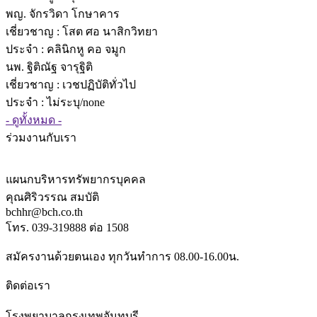
พญ. จักรวิดา โกษาคาร
เชี่ยวชาญ
: โสต ศอ นาสิกวิทยา
ประจำ : คลินิกหู คอ จมูก
นพ. ฐิติณัฐ จารุฐิติ
เชี่ยวชาญ
: เวชปฏิบัติทั่วไป
ประจำ : ไม่ระบุ/none
- ดูทั้งหมด -
ร่วมงานกับเรา
แผนกบริหารทรัพยากรบุคคล
คุณศิริวรรณ สมบัติ
bchhr@bch.co.th
โทร. 039-319888 ต่อ 1508
สมัครงานด้วยตนเอง ทุกวันทำการ 08.00-16.00น.
ติดต่อเรา
โรงพยาบาลกรุงเทพจันทบุรี