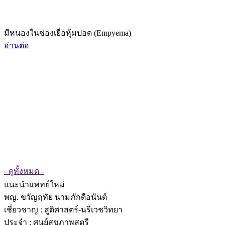
มีหนองในช่องเยื่อหุ้มปอด (Empyema)
อ่านต่อ
- ดูทั้งหมด -
แนะนำแพทย์ใหม่
พญ. ขวัญฤทัย นามภักดีอนันต์
เชี่ยวชาญ
: สูติศาสตร์-นรีเวชวิทยา
ประจำ : ศูนย์สุขภาพสตรี