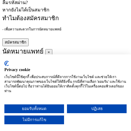
ลืมรหัสผ่าน?
หากยังไม่ได้เป็นสมาชิก
ทำไมต้องสมัครสมาชิก
- เพื่อความสะดวกในการนัดหมายแพทย์
สมัครสมาชิก
นัดหมายแพทย์
×
Privacy cookie
ผู้ชำนาญการ
:
เว็บไซต์นี้ใช้คุกกี้ เพื่อประสบการณ์ที่ดีจากการใช้งานเว็บไซต์ และช่วยให้เรา
สามารถพัฒนาคุณภาพของเว็บไซต์ให้ดียิ่งขึ้น กรณีที่ท่านเลือก 'ยอมรับ' และใช้งาน
ประจำ :
เว็บไซต์นี้ต่อไป ถือว่าท่านได้ยินยอมให้เราติดตั้งคุกกี้ไว้ในเครื่องคอมพิวเตอร์ของ
ท่าน
ประวัติการศึกษา
ยอมรับทั้งหมด
ปฏิเสธ
อาทิตย์
จันทร์
อังคาร
พุธ
พฤหัสบดี
ศุกร์
เสาร์
(26/09)
(27/09)
(28/09)
(29/09)
(30/09)
(01/10)
(02/10)
ไม่มีการแก้ไข