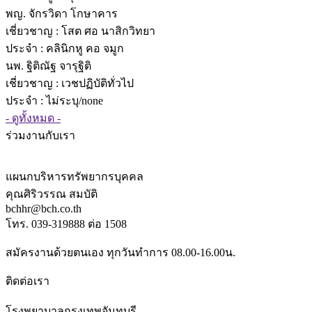
พญ. จักรวิดา โกษาคาร
เชี่ยวชาญ
: โสต ศอ นาสิกวิทยา
ประจำ : คลินิกหู คอ จมูก
นพ. ฐิติณัฐ จารุฐิติ
เชี่ยวชาญ
: เวชปฏิบัติทั่วไป
ประจำ : ไม่ระบุ/none
- ดูทั้งหมด -
ร่วมงานกับเรา
แผนกบริหารทรัพยากรบุคคล
คุณศิริวรรณ สมบัติ
bchhr@bch.co.th
โทร. 039-319888 ต่อ 1508
สมัครงานด้วยตนเอง ทุกวันทำการ 08.00-16.00น.
ติดต่อเรา
โรงพยาบาลกรุงเทพจันทบุรี