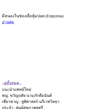
มีหนองในช่องเยื่อหุ้มปอด (Empyema)
อ่านต่อ
- ดูทั้งหมด -
แนะนำแพทย์ใหม่
พญ. ขวัญฤทัย นามภักดีอนันต์
เชี่ยวชาญ
: สูติศาสตร์-นรีเวชวิทยา
ประจำ : ศูนย์สุขภาพสตรี