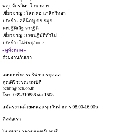
พญ. จักรวิดา โกษาคาร
เชี่ยวชาญ
: โสต ศอ นาสิกวิทยา
ประจำ : คลินิกหู คอ จมูก
นพ. ฐิติณัฐ จารุฐิติ
เชี่ยวชาญ
: เวชปฏิบัติทั่วไป
ประจำ : ไม่ระบุ/none
- ดูทั้งหมด -
ร่วมงานกับเรา
แผนกบริหารทรัพยากรบุคคล
คุณศิริวรรณ สมบัติ
bchhr@bch.co.th
โทร. 039-319888 ต่อ 1508
สมัครงานด้วยตนเอง ทุกวันทำการ 08.00-16.00น.
ติดต่อเรา
โรงพยาบาลกรุงเทพจันทบุรี