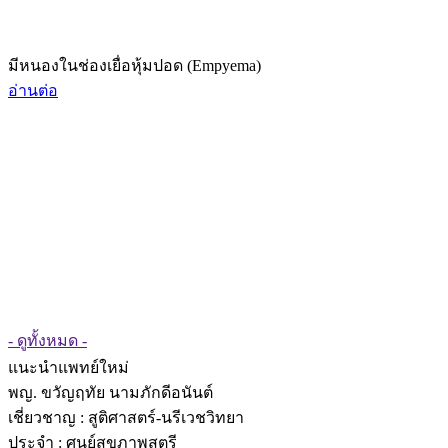
มีหนองในช่องเยื่อหุ้มปอด (Empyema)
อ่านต่อ
- ดูทั้งหมด -
แนะนำแพทย์ใหม่
พญ. ขวัญฤทัย นามภักดีอนันต์
เชี่ยวชาญ
: สูติศาสตร์-นรีเวชวิทยา
ประจำ : ศูนย์สุขภาพสตรี