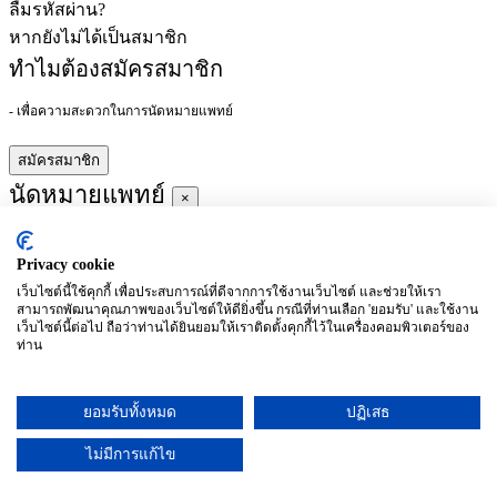
ลืมรหัสผ่าน?
หากยังไม่ได้เป็นสมาชิก
ทำไมต้องสมัครสมาชิก
- เพื่อความสะดวกในการนัดหมายแพทย์
สมัครสมาชิก
นัดหมายแพทย์
×
Privacy cookie
ผู้ชำนาญการ
:
เว็บไซต์นี้ใช้คุกกี้ เพื่อประสบการณ์ที่ดีจากการใช้งานเว็บไซต์ และช่วยให้เรา
สามารถพัฒนาคุณภาพของเว็บไซต์ให้ดียิ่งขึ้น กรณีที่ท่านเลือก 'ยอมรับ' และใช้งาน
ประจำ :
เว็บไซต์นี้ต่อไป ถือว่าท่านได้ยินยอมให้เราติดตั้งคุกกี้ไว้ในเครื่องคอมพิวเตอร์ของ
ท่าน
ประวัติการศึกษา
ยอมรับทั้งหมด
ปฏิเสธ
อาทิตย์
จันทร์
อังคาร
พุธ
พฤหัสบดี
ศุกร์
เสาร์
(26/09)
(27/09)
(28/09)
(29/09)
(30/09)
(01/10)
(02/10)
ไม่มีการแก้ไข