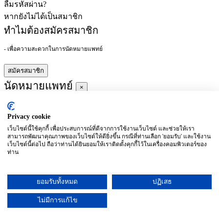
ลืมรหัสผ่าน?
หากยังไม่ได้เป็นสมาชิก
ทำไมต้องสมัครสมาชิก
- เพื่อความสะดวกในการนัดหมายแพทย์
สมัครสมาชิก
นัดหมายแพทย์
×
Privacy cookie
ผู้ชำนาญการ
:
เว็บไซต์นี้ใช้คุกกี้ เพื่อประสบการณ์ที่ดีจากการใช้งานเว็บไซต์ และช่วยให้เรา
สามารถพัฒนาคุณภาพของเว็บไซต์ให้ดียิ่งขึ้น กรณีที่ท่านเลือก 'ยอมรับ' และใช้งาน
ประจำ :
เว็บไซต์นี้ต่อไป ถือว่าท่านได้ยินยอมให้เราติดตั้งคุกกี้ไว้ในเครื่องคอมพิวเตอร์ของ
ท่าน
ประวัติการศึกษา
ยอมรับทั้งหมด
ปฏิเสธ
อาทิตย์
จันทร์
อังคาร
พุธ
พฤหัสบดี
ศุกร์
เสาร์
(26/09)
(27/09)
(28/09)
(29/09)
(30/09)
(01/10)
(02/10)
ไม่มีการแก้ไข