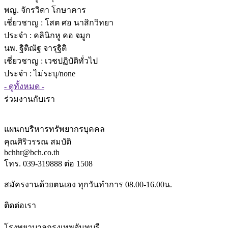
พญ. จักรวิดา โกษาคาร
เชี่ยวชาญ
: โสต ศอ นาสิกวิทยา
ประจำ : คลินิกหู คอ จมูก
นพ. ฐิติณัฐ จารุฐิติ
เชี่ยวชาญ
: เวชปฏิบัติทั่วไป
ประจำ : ไม่ระบุ/none
- ดูทั้งหมด -
ร่วมงานกับเรา
แผนกบริหารทรัพยากรบุคคล
คุณศิริวรรณ สมบัติ
bchhr@bch.co.th
โทร. 039-319888 ต่อ 1508
สมัครงานด้วยตนเอง ทุกวันทำการ 08.00-16.00น.
ติดต่อเรา
โรงพยาบาลกรุงเทพจันทบุรี