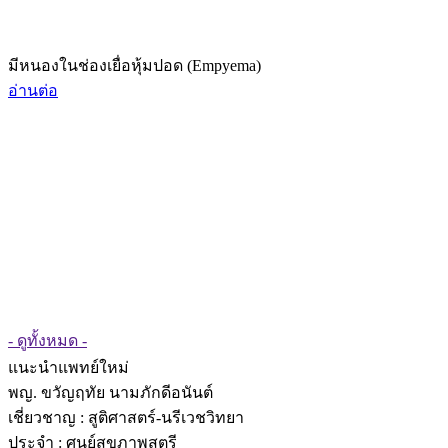
มีหนองในช่องเยื่อหุ้มปอด (Empyema)
อ่านต่อ
- ดูทั้งหมด -
แนะนำแพทย์ใหม่
พญ. ขวัญฤทัย นามภักดีอนันต์
เชี่ยวชาญ
: สูติศาสตร์-นรีเวชวิทยา
ประจำ : ศูนย์สุขภาพสตรี