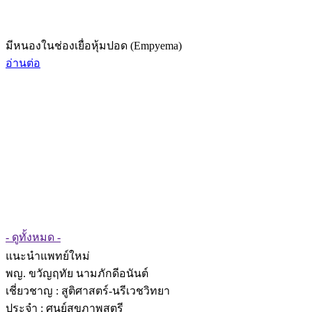
มีหนองในช่องเยื่อหุ้มปอด (Empyema)
อ่านต่อ
- ดูทั้งหมด -
แนะนำแพทย์ใหม่
พญ. ขวัญฤทัย นามภักดีอนันต์
เชี่ยวชาญ
: สูติศาสตร์-นรีเวชวิทยา
ประจำ : ศูนย์สุขภาพสตรี