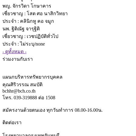
พญ. จักรวิดา โกษาคาร
เชี่ยวชาญ
: โสต ศอ นาสิกวิทยา
ประจำ : คลินิกหู คอ จมูก
นพ. ฐิติณัฐ จารุฐิติ
เชี่ยวชาญ
: เวชปฏิบัติทั่วไป
ประจำ : ไม่ระบุ/none
- ดูทั้งหมด -
ร่วมงานกับเรา
แผนกบริหารทรัพยากรบุคคล
คุณศิริวรรณ สมบัติ
bchhr@bch.co.th
โทร. 039-319888 ต่อ 1508
สมัครงานด้วยตนเอง ทุกวันทำการ 08.00-16.00น.
ติดต่อเรา
โรงพยาบาลกรุงเทพจันทบุรี