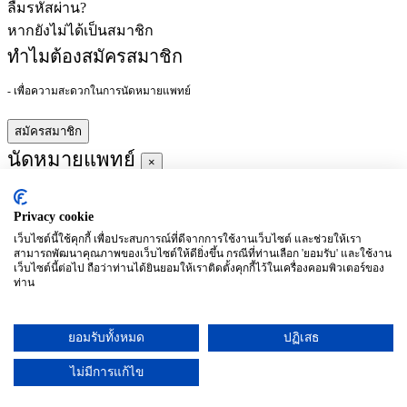
ลืมรหัสผ่าน?
หากยังไม่ได้เป็นสมาชิก
ทำไมต้องสมัครสมาชิก
- เพื่อความสะดวกในการนัดหมายแพทย์
สมัครสมาชิก
นัดหมายแพทย์
×
Privacy cookie
ผู้ชำนาญการ
:
เว็บไซต์นี้ใช้คุกกี้ เพื่อประสบการณ์ที่ดีจากการใช้งานเว็บไซต์ และช่วยให้เรา
สามารถพัฒนาคุณภาพของเว็บไซต์ให้ดียิ่งขึ้น กรณีที่ท่านเลือก 'ยอมรับ' และใช้งาน
ประจำ :
เว็บไซต์นี้ต่อไป ถือว่าท่านได้ยินยอมให้เราติดตั้งคุกกี้ไว้ในเครื่องคอมพิวเตอร์ของ
ท่าน
ประวัติการศึกษา
ยอมรับทั้งหมด
ปฏิเสธ
อาทิตย์
จันทร์
อังคาร
พุธ
พฤหัสบดี
ศุกร์
เสาร์
(26/09)
(27/09)
(28/09)
(29/09)
(30/09)
(01/10)
(02/10)
ไม่มีการแก้ไข