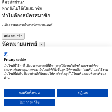
ลืมรหัสผ่าน?
หากยังไม่ได้เป็นสมาชิก
ทำไมต้องสมัครสมาชิก
- เพื่อความสะดวกในการนัดหมายแพทย์
สมัครสมาชิก
นัดหมายแพทย์
×
Privacy cookie
ผู้ชำนาญการ
:
เว็บไซต์นี้ใช้คุกกี้ เพื่อประสบการณ์ที่ดีจากการใช้งานเว็บไซต์ และช่วยให้เรา
สามารถพัฒนาคุณภาพของเว็บไซต์ให้ดียิ่งขึ้น กรณีที่ท่านเลือก 'ยอมรับ' และใช้งาน
ประจำ :
เว็บไซต์นี้ต่อไป ถือว่าท่านได้ยินยอมให้เราติดตั้งคุกกี้ไว้ในเครื่องคอมพิวเตอร์ของ
ท่าน
ประวัติการศึกษา
ยอมรับทั้งหมด
ปฏิเสธ
อาทิตย์
จันทร์
อังคาร
พุธ
พฤหัสบดี
ศุกร์
เสาร์
(26/09)
(27/09)
(28/09)
(29/09)
(30/09)
(01/10)
(02/10)
ไม่มีการแก้ไข