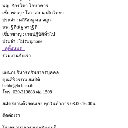
พญ. จักรวิดา โกษาคาร
เชี่ยวชาญ
: โสต ศอ นาสิกวิทยา
ประจำ : คลินิกหู คอ จมูก
นพ. ฐิติณัฐ จารุฐิติ
เชี่ยวชาญ
: เวชปฏิบัติทั่วไป
ประจำ : ไม่ระบุ/none
- ดูทั้งหมด -
ร่วมงานกับเรา
แผนกบริหารทรัพยากรบุคคล
คุณศิริวรรณ สมบัติ
bchhr@bch.co.th
โทร. 039-319888 ต่อ 1508
สมัครงานด้วยตนเอง ทุกวันทำการ 08.00-16.00น.
ติดต่อเรา
โรงพยาบาลกรุงเทพจันทบุรี