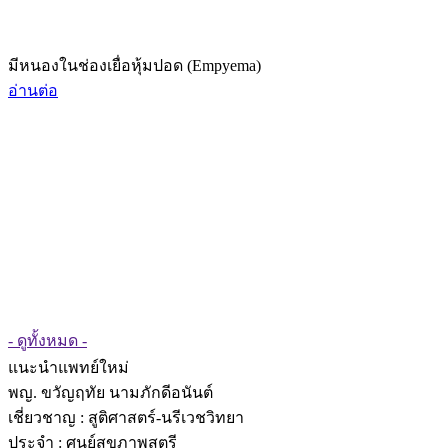
มีหนองในช่องเยื่อหุ้มปอด (Empyema)
อ่านต่อ
- ดูทั้งหมด -
แนะนำแพทย์ใหม่
พญ. ขวัญฤทัย นามภักดีอนันต์
เชี่ยวชาญ
: สูติศาสตร์-นรีเวชวิทยา
ประจำ : ศูนย์สุขภาพสตรี