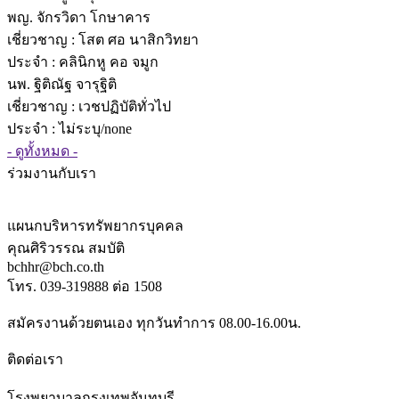
พญ. จักรวิดา โกษาคาร
เชี่ยวชาญ
: โสต ศอ นาสิกวิทยา
ประจำ : คลินิกหู คอ จมูก
นพ. ฐิติณัฐ จารุฐิติ
เชี่ยวชาญ
: เวชปฏิบัติทั่วไป
ประจำ : ไม่ระบุ/none
- ดูทั้งหมด -
ร่วมงานกับเรา
แผนกบริหารทรัพยากรบุคคล
คุณศิริวรรณ สมบัติ
bchhr@bch.co.th
โทร. 039-319888 ต่อ 1508
สมัครงานด้วยตนเอง ทุกวันทำการ 08.00-16.00น.
ติดต่อเรา
โรงพยาบาลกรุงเทพจันทบุรี