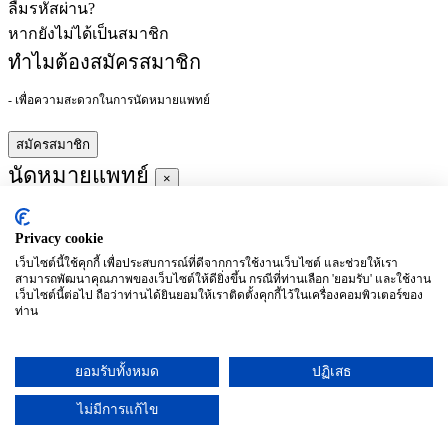
ลืมรหัสผ่าน?
หากยังไม่ได้เป็นสมาชิก
ทำไมต้องสมัครสมาชิก
- เพื่อความสะดวกในการนัดหมายแพทย์
สมัครสมาชิก
นัดหมายแพทย์
×
Privacy cookie
ผู้ชำนาญการ
:
เว็บไซต์นี้ใช้คุกกี้ เพื่อประสบการณ์ที่ดีจากการใช้งานเว็บไซต์ และช่วยให้เรา
สามารถพัฒนาคุณภาพของเว็บไซต์ให้ดียิ่งขึ้น กรณีที่ท่านเลือก 'ยอมรับ' และใช้งาน
ประจำ :
เว็บไซต์นี้ต่อไป ถือว่าท่านได้ยินยอมให้เราติดตั้งคุกกี้ไว้ในเครื่องคอมพิวเตอร์ของ
ท่าน
ประวัติการศึกษา
ยอมรับทั้งหมด
ปฏิเสธ
อาทิตย์
จันทร์
อังคาร
พุธ
พฤหัสบดี
ศุกร์
เสาร์
(26/09)
(27/09)
(28/09)
(29/09)
(30/09)
(01/10)
(02/10)
ไม่มีการแก้ไข