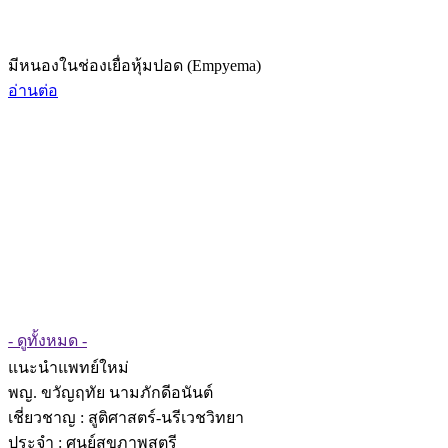
มีหนองในช่องเยื่อหุ้มปอด (Empyema)
อ่านต่อ
- ดูทั้งหมด -
แนะนำแพทย์ใหม่
พญ. ขวัญฤทัย นามภักดีอนันต์
เชี่ยวชาญ
: สูติศาสตร์-นรีเวชวิทยา
ประจำ : ศูนย์สุขภาพสตรี