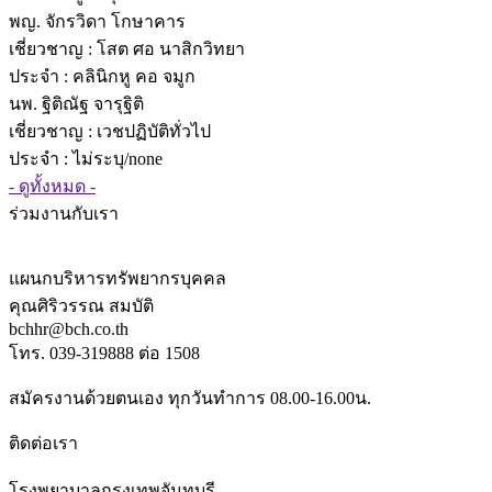
พญ. จักรวิดา โกษาคาร
เชี่ยวชาญ
: โสต ศอ นาสิกวิทยา
ประจำ : คลินิกหู คอ จมูก
นพ. ฐิติณัฐ จารุฐิติ
เชี่ยวชาญ
: เวชปฏิบัติทั่วไป
ประจำ : ไม่ระบุ/none
- ดูทั้งหมด -
ร่วมงานกับเรา
แผนกบริหารทรัพยากรบุคคล
คุณศิริวรรณ สมบัติ
bchhr@bch.co.th
โทร. 039-319888 ต่อ 1508
สมัครงานด้วยตนเอง ทุกวันทำการ 08.00-16.00น.
ติดต่อเรา
โรงพยาบาลกรุงเทพจันทบุรี