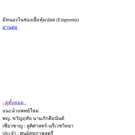
มีหนองในช่องเยื่อหุ้มปอด (Empyema)
อ่านต่อ
- ดูทั้งหมด -
แนะนำแพทย์ใหม่
พญ. ขวัญฤทัย นามภักดีอนันต์
เชี่ยวชาญ
: สูติศาสตร์-นรีเวชวิทยา
ประจำ : ศูนย์สุขภาพสตรี