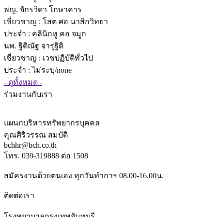
พญ. จักรวิดา โกษาคาร
เชี่ยวชาญ
: โสต ศอ นาสิกวิทยา
ประจำ : คลินิกหู คอ จมูก
นพ. ฐิติณัฐ จารุฐิติ
เชี่ยวชาญ
: เวชปฏิบัติทั่วไป
ประจำ : ไม่ระบุ/none
- ดูทั้งหมด -
ร่วมงานกับเรา
แผนกบริหารทรัพยากรบุคคล
คุณศิริวรรณ สมบัติ
bchhr@bch.co.th
โทร. 039-319888 ต่อ 1508
สมัครงานด้วยตนเอง ทุกวันทำการ 08.00-16.00น.
ติดต่อเรา
โรงพยาบาลกรุงเทพจันทบุรี