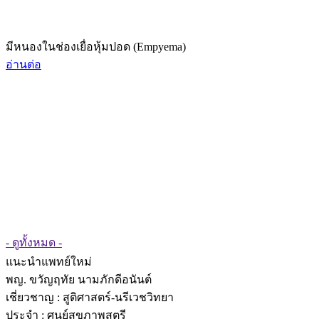
มีหนองในช่องเยื่อหุ้มปอด (Empyema)
อ่านต่อ
- ดูทั้งหมด -
แนะนำแพทย์ใหม่
พญ. ขวัญฤทัย นามภักดีอนันต์
เชี่ยวชาญ
: สูติศาสตร์-นรีเวชวิทยา
ประจำ : ศูนย์สุขภาพสตรี