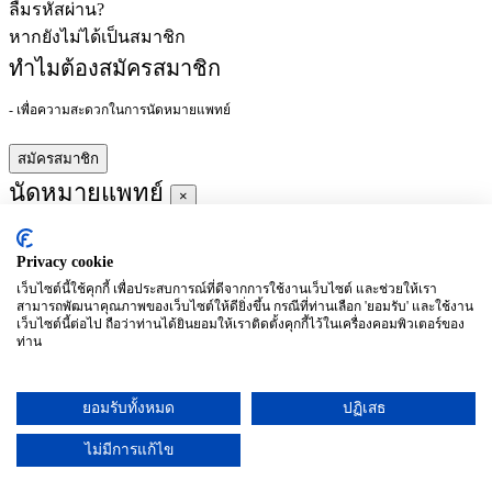
ลืมรหัสผ่าน?
หากยังไม่ได้เป็นสมาชิก
ทำไมต้องสมัครสมาชิก
- เพื่อความสะดวกในการนัดหมายแพทย์
สมัครสมาชิก
นัดหมายแพทย์
×
Privacy cookie
ผู้ชำนาญการ
:
เว็บไซต์นี้ใช้คุกกี้ เพื่อประสบการณ์ที่ดีจากการใช้งานเว็บไซต์ และช่วยให้เรา
สามารถพัฒนาคุณภาพของเว็บไซต์ให้ดียิ่งขึ้น กรณีที่ท่านเลือก 'ยอมรับ' และใช้งาน
ประจำ :
เว็บไซต์นี้ต่อไป ถือว่าท่านได้ยินยอมให้เราติดตั้งคุกกี้ไว้ในเครื่องคอมพิวเตอร์ของ
ท่าน
ประวัติการศึกษา
ยอมรับทั้งหมด
ปฏิเสธ
อาทิตย์
จันทร์
อังคาร
พุธ
พฤหัสบดี
ศุกร์
เสาร์
(26/09)
(27/09)
(28/09)
(29/09)
(30/09)
(01/10)
(02/10)
ไม่มีการแก้ไข