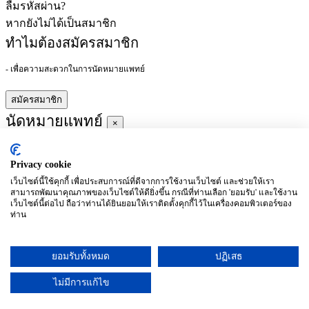
ลืมรหัสผ่าน?
หากยังไม่ได้เป็นสมาชิก
ทำไมต้องสมัครสมาชิก
- เพื่อความสะดวกในการนัดหมายแพทย์
สมัครสมาชิก
นัดหมายแพทย์
×
Privacy cookie
ผู้ชำนาญการ
:
เว็บไซต์นี้ใช้คุกกี้ เพื่อประสบการณ์ที่ดีจากการใช้งานเว็บไซต์ และช่วยให้เรา
สามารถพัฒนาคุณภาพของเว็บไซต์ให้ดียิ่งขึ้น กรณีที่ท่านเลือก 'ยอมรับ' และใช้งาน
ประจำ :
เว็บไซต์นี้ต่อไป ถือว่าท่านได้ยินยอมให้เราติดตั้งคุกกี้ไว้ในเครื่องคอมพิวเตอร์ของ
ท่าน
ประวัติการศึกษา
ยอมรับทั้งหมด
ปฏิเสธ
อาทิตย์
จันทร์
อังคาร
พุธ
พฤหัสบดี
ศุกร์
เสาร์
(26/09)
(27/09)
(28/09)
(29/09)
(30/09)
(01/10)
(02/10)
ไม่มีการแก้ไข