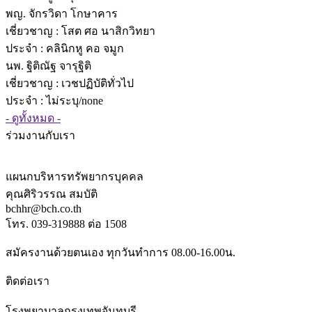
พญ. จักรวิดา โกษาคาร
เชี่ยวชาญ
: โสต ศอ นาสิกวิทยา
ประจำ : คลินิกหู คอ จมูก
นพ. ฐิติณัฐ จารุฐิติ
เชี่ยวชาญ
: เวชปฏิบัติทั่วไป
ประจำ : ไม่ระบุ/none
- ดูทั้งหมด -
ร่วมงานกับเรา
แผนกบริหารทรัพยากรบุคคล
คุณศิริวรรณ สมบัติ
bchhr@bch.co.th
โทร. 039-319888 ต่อ 1508
สมัครงานด้วยตนเอง ทุกวันทำการ 08.00-16.00น.
ติดต่อเรา
โรงพยาบาลกรุงเทพจันทบุรี