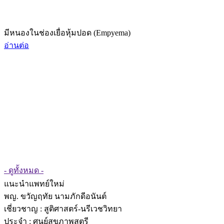
มีหนองในช่องเยื่อหุ้มปอด (Empyema)
อ่านต่อ
- ดูทั้งหมด -
แนะนำแพทย์ใหม่
พญ. ขวัญฤทัย นามภักดีอนันต์
เชี่ยวชาญ
: สูติศาสตร์-นรีเวชวิทยา
ประจำ : ศูนย์สุขภาพสตรี