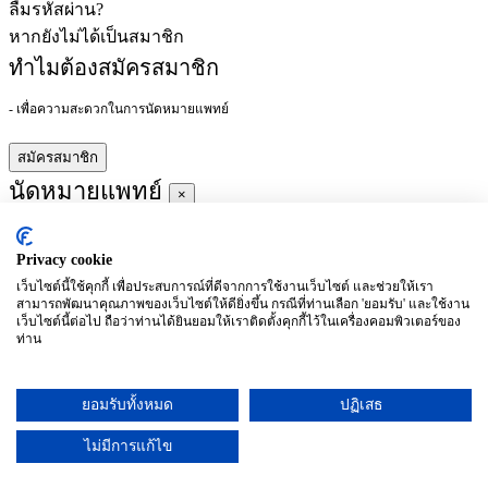
ลืมรหัสผ่าน?
หากยังไม่ได้เป็นสมาชิก
ทำไมต้องสมัครสมาชิก
- เพื่อความสะดวกในการนัดหมายแพทย์
สมัครสมาชิก
นัดหมายแพทย์
×
Privacy cookie
ผู้ชำนาญการ
:
เว็บไซต์นี้ใช้คุกกี้ เพื่อประสบการณ์ที่ดีจากการใช้งานเว็บไซต์ และช่วยให้เรา
สามารถพัฒนาคุณภาพของเว็บไซต์ให้ดียิ่งขึ้น กรณีที่ท่านเลือก 'ยอมรับ' และใช้งาน
ประจำ :
เว็บไซต์นี้ต่อไป ถือว่าท่านได้ยินยอมให้เราติดตั้งคุกกี้ไว้ในเครื่องคอมพิวเตอร์ของ
ท่าน
ประวัติการศึกษา
ยอมรับทั้งหมด
ปฏิเสธ
อาทิตย์
จันทร์
อังคาร
พุธ
พฤหัสบดี
ศุกร์
เสาร์
(26/09)
(27/09)
(28/09)
(29/09)
(30/09)
(01/10)
(02/10)
ไม่มีการแก้ไข