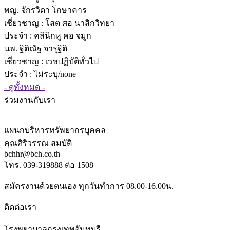
พญ. จักรวิดา โกษาคาร
เชี่ยวชาญ
: โสต ศอ นาสิกวิทยา
ประจำ : คลินิกหู คอ จมูก
นพ. ฐิติณัฐ จารุฐิติ
เชี่ยวชาญ
: เวชปฏิบัติทั่วไป
ประจำ : ไม่ระบุ/none
- ดูทั้งหมด -
ร่วมงานกับเรา
แผนกบริหารทรัพยากรบุคคล
คุณศิริวรรณ สมบัติ
bchhr@bch.co.th
โทร. 039-319888 ต่อ 1508
สมัครงานด้วยตนเอง ทุกวันทำการ 08.00-16.00น.
ติดต่อเรา
โรงพยาบาลกรุงเทพจันทบุรี