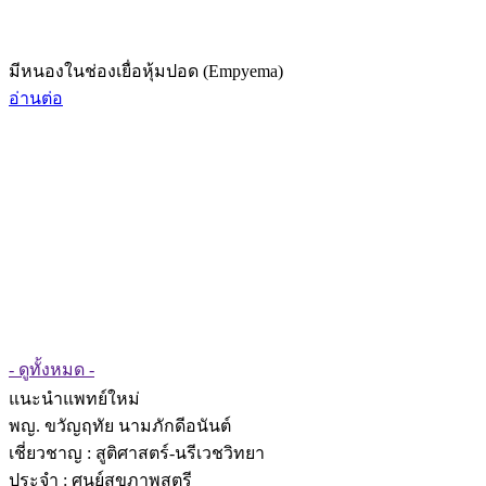
มีหนองในช่องเยื่อหุ้มปอด (Empyema)
อ่านต่อ
- ดูทั้งหมด -
แนะนำแพทย์ใหม่
พญ. ขวัญฤทัย นามภักดีอนันต์
เชี่ยวชาญ
: สูติศาสตร์-นรีเวชวิทยา
ประจำ : ศูนย์สุขภาพสตรี