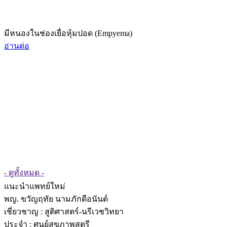
มีหนองในช่องเยื่อหุ้มปอด (Empyema)
อ่านต่อ
- ดูทั้งหมด -
แนะนำแพทย์ใหม่
พญ. ขวัญฤทัย นามภักดีอนันต์
เชี่ยวชาญ
: สูติศาสตร์-นรีเวชวิทยา
ประจำ : ศูนย์สุขภาพสตรี