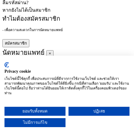
ลืมรหัสผ่าน?
หากยังไม่ได้เป็นสมาชิก
ทำไมต้องสมัครสมาชิก
- เพื่อความสะดวกในการนัดหมายแพทย์
สมัครสมาชิก
นัดหมายแพทย์
×
Privacy cookie
ผู้ชำนาญการ
:
เว็บไซต์นี้ใช้คุกกี้ เพื่อประสบการณ์ที่ดีจากการใช้งานเว็บไซต์ และช่วยให้เรา
สามารถพัฒนาคุณภาพของเว็บไซต์ให้ดียิ่งขึ้น กรณีที่ท่านเลือก 'ยอมรับ' และใช้งาน
ประจำ :
เว็บไซต์นี้ต่อไป ถือว่าท่านได้ยินยอมให้เราติดตั้งคุกกี้ไว้ในเครื่องคอมพิวเตอร์ของ
ท่าน
ประวัติการศึกษา
ยอมรับทั้งหมด
ปฏิเสธ
อาทิตย์
จันทร์
อังคาร
พุธ
พฤหัสบดี
ศุกร์
เสาร์
(26/09)
(27/09)
(28/09)
(29/09)
(30/09)
(01/10)
(02/10)
ไม่มีการแก้ไข