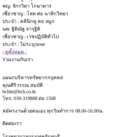
พญ. จักรวิดา โกษาคาร
เชี่ยวชาญ
: โสต ศอ นาสิกวิทยา
ประจำ : คลินิกหู คอ จมูก
นพ. ฐิติณัฐ จารุฐิติ
เชี่ยวชาญ
: เวชปฏิบัติทั่วไป
ประจำ : ไม่ระบุ/none
- ดูทั้งหมด -
ร่วมงานกับเรา
แผนกบริหารทรัพยากรบุคคล
คุณศิริวรรณ สมบัติ
bchhr@bch.co.th
โทร. 039-319888 ต่อ 1508
สมัครงานด้วยตนเอง ทุกวันทำการ 08.00-16.00น.
ติดต่อเรา
โรงพยาบาลกรุงเทพจันทบุรี