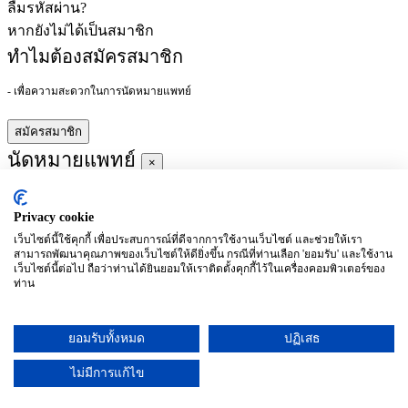
ลืมรหัสผ่าน?
หากยังไม่ได้เป็นสมาชิก
ทำไมต้องสมัครสมาชิก
- เพื่อความสะดวกในการนัดหมายแพทย์
สมัครสมาชิก
นัดหมายแพทย์
×
Privacy cookie
ผู้ชำนาญการ
:
เว็บไซต์นี้ใช้คุกกี้ เพื่อประสบการณ์ที่ดีจากการใช้งานเว็บไซต์ และช่วยให้เรา
สามารถพัฒนาคุณภาพของเว็บไซต์ให้ดียิ่งขึ้น กรณีที่ท่านเลือก 'ยอมรับ' และใช้งาน
ประจำ :
เว็บไซต์นี้ต่อไป ถือว่าท่านได้ยินยอมให้เราติดตั้งคุกกี้ไว้ในเครื่องคอมพิวเตอร์ของ
ท่าน
ประวัติการศึกษา
ยอมรับทั้งหมด
ปฏิเสธ
อาทิตย์
จันทร์
อังคาร
พุธ
พฤหัสบดี
ศุกร์
เสาร์
(26/09)
(27/09)
(28/09)
(29/09)
(30/09)
(01/10)
(02/10)
ไม่มีการแก้ไข