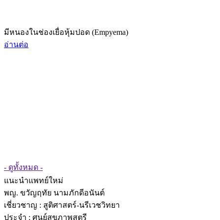
มีหนองในช่องเยื่อหุ้มปอด (Empyema)
อ่านต่อ
- ดูทั้งหมด -
แนะนำแพทย์ใหม่
พญ. ขวัญฤทัย นามภักดีอนันต์
เชี่ยวชาญ
: สูติศาสตร์-นรีเวชวิทยา
ประจำ : ศูนย์สุขภาพสตรี