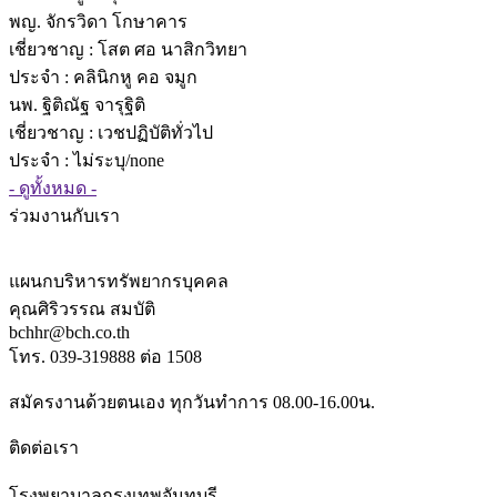
พญ. จักรวิดา โกษาคาร
เชี่ยวชาญ
: โสต ศอ นาสิกวิทยา
ประจำ : คลินิกหู คอ จมูก
นพ. ฐิติณัฐ จารุฐิติ
เชี่ยวชาญ
: เวชปฏิบัติทั่วไป
ประจำ : ไม่ระบุ/none
- ดูทั้งหมด -
ร่วมงานกับเรา
แผนกบริหารทรัพยากรบุคคล
คุณศิริวรรณ สมบัติ
bchhr@bch.co.th
โทร. 039-319888 ต่อ 1508
สมัครงานด้วยตนเอง ทุกวันทำการ 08.00-16.00น.
ติดต่อเรา
โรงพยาบาลกรุงเทพจันทบุรี