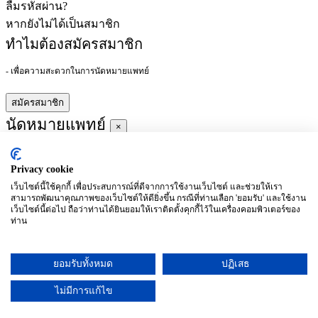
ลืมรหัสผ่าน?
หากยังไม่ได้เป็นสมาชิก
ทำไมต้องสมัครสมาชิก
- เพื่อความสะดวกในการนัดหมายแพทย์
สมัครสมาชิก
นัดหมายแพทย์
×
Privacy cookie
ผู้ชำนาญการ
:
เว็บไซต์นี้ใช้คุกกี้ เพื่อประสบการณ์ที่ดีจากการใช้งานเว็บไซต์ และช่วยให้เรา
สามารถพัฒนาคุณภาพของเว็บไซต์ให้ดียิ่งขึ้น กรณีที่ท่านเลือก 'ยอมรับ' และใช้งาน
ประจำ :
เว็บไซต์นี้ต่อไป ถือว่าท่านได้ยินยอมให้เราติดตั้งคุกกี้ไว้ในเครื่องคอมพิวเตอร์ของ
ท่าน
ประวัติการศึกษา
ยอมรับทั้งหมด
ปฏิเสธ
อาทิตย์
จันทร์
อังคาร
พุธ
พฤหัสบดี
ศุกร์
เสาร์
(26/09)
(27/09)
(28/09)
(29/09)
(30/09)
(01/10)
(02/10)
ไม่มีการแก้ไข