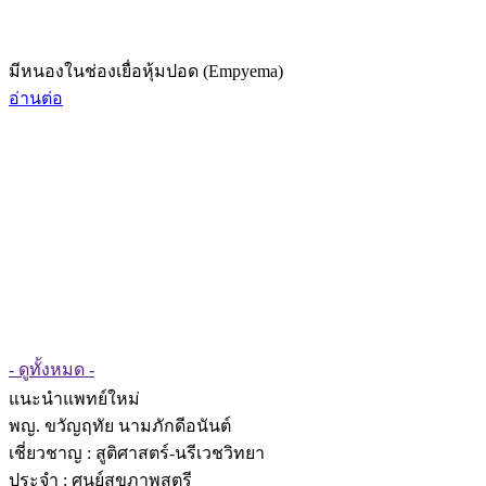
มีหนองในช่องเยื่อหุ้มปอด (Empyema)
อ่านต่อ
- ดูทั้งหมด -
แนะนำแพทย์ใหม่
พญ. ขวัญฤทัย นามภักดีอนันต์
เชี่ยวชาญ
: สูติศาสตร์-นรีเวชวิทยา
ประจำ : ศูนย์สุขภาพสตรี