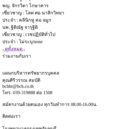
พญ. จักรวิดา โกษาคาร
เชี่ยวชาญ
: โสต ศอ นาสิกวิทยา
ประจำ : คลินิกหู คอ จมูก
นพ. ฐิติณัฐ จารุฐิติ
เชี่ยวชาญ
: เวชปฏิบัติทั่วไป
ประจำ : ไม่ระบุ/none
- ดูทั้งหมด -
ร่วมงานกับเรา
แผนกบริหารทรัพยากรบุคคล
คุณศิริวรรณ สมบัติ
bchhr@bch.co.th
โทร. 039-319888 ต่อ 1508
สมัครงานด้วยตนเอง ทุกวันทำการ 08.00-16.00น.
ติดต่อเรา
โรงพยาบาลกรุงเทพจันทบุรี