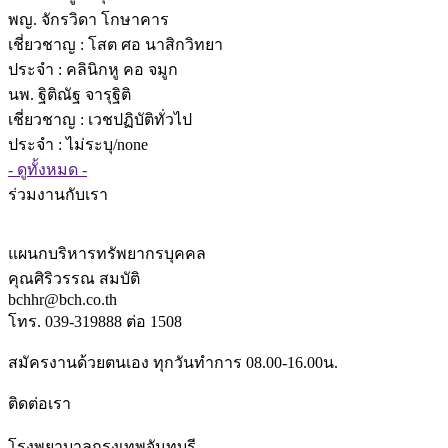
พญ. จักรวิดา โกษาคาร
เชี่ยวชาญ
: โสต ศอ นาสิกวิทยา
ประจำ : คลินิกหู คอ จมูก
นพ. ฐิติณัฐ จารุฐิติ
เชี่ยวชาญ
: เวชปฏิบัติทั่วไป
ประจำ : ไม่ระบุ/none
- ดูทั้งหมด -
ร่วมงานกับเรา
แผนกบริหารทรัพยากรบุคคล
คุณศิริวรรณ สมบัติ
bchhr@bch.co.th
โทร. 039-319888 ต่อ 1508
สมัครงานด้วยตนเอง ทุกวันทำการ 08.00-16.00น.
ติดต่อเรา
โรงพยาบาลกรุงเทพจันทบุรี