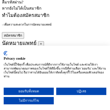
ลืมรหัสผ่าน?
หากยังไม่ได้เป็นสมาชิก
ทำไมต้องสมัครสมาชิก
- เพื่อความสะดวกในการนัดหมายแพทย์
สมัครสมาชิก
นัดหมายแพทย์
×
Privacy cookie
ผู้ชำนาญการ
:
เว็บไซต์นี้ใช้คุกกี้ เพื่อประสบการณ์ที่ดีจากการใช้งานเว็บไซต์ และช่วยให้เรา
สามารถพัฒนาคุณภาพของเว็บไซต์ให้ดียิ่งขึ้น กรณีที่ท่านเลือก 'ยอมรับ' และใช้งาน
ประจำ :
เว็บไซต์นี้ต่อไป ถือว่าท่านได้ยินยอมให้เราติดตั้งคุกกี้ไว้ในเครื่องคอมพิวเตอร์ของ
ท่าน
ประวัติการศึกษา
ยอมรับทั้งหมด
ปฏิเสธ
อาทิตย์
จันทร์
อังคาร
พุธ
พฤหัสบดี
ศุกร์
เสาร์
(26/09)
(27/09)
(28/09)
(29/09)
(30/09)
(01/10)
(02/10)
ไม่มีการแก้ไข