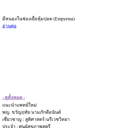
มีหนองในช่องเยื่อหุ้มปอด (Empyema)
อ่านต่อ
- ดูทั้งหมด -
แนะนำแพทย์ใหม่
พญ. ขวัญฤทัย นามภักดีอนันต์
เชี่ยวชาญ
: สูติศาสตร์-นรีเวชวิทยา
ประจำ : ศูนย์สุขภาพสตรี