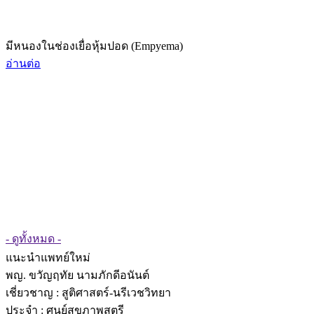
มีหนองในช่องเยื่อหุ้มปอด (Empyema)
อ่านต่อ
- ดูทั้งหมด -
แนะนำแพทย์ใหม่
พญ. ขวัญฤทัย นามภักดีอนันต์
เชี่ยวชาญ
: สูติศาสตร์-นรีเวชวิทยา
ประจำ : ศูนย์สุขภาพสตรี