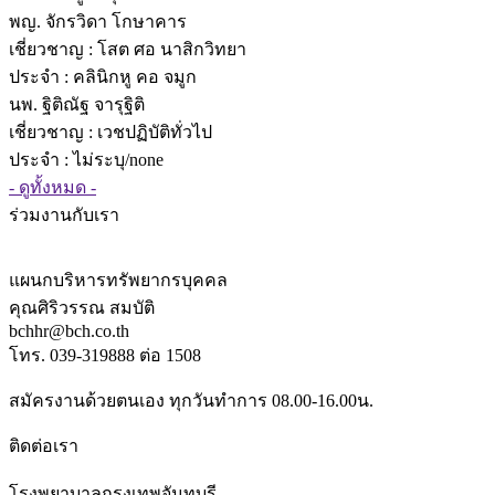
พญ. จักรวิดา โกษาคาร
เชี่ยวชาญ
: โสต ศอ นาสิกวิทยา
ประจำ : คลินิกหู คอ จมูก
นพ. ฐิติณัฐ จารุฐิติ
เชี่ยวชาญ
: เวชปฏิบัติทั่วไป
ประจำ : ไม่ระบุ/none
- ดูทั้งหมด -
ร่วมงานกับเรา
แผนกบริหารทรัพยากรบุคคล
คุณศิริวรรณ สมบัติ
bchhr@bch.co.th
โทร. 039-319888 ต่อ 1508
สมัครงานด้วยตนเอง ทุกวันทำการ 08.00-16.00น.
ติดต่อเรา
โรงพยาบาลกรุงเทพจันทบุรี