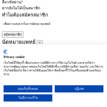
ลืมรหัสผ่าน?
หากยังไม่ได้เป็นสมาชิก
ทำไมต้องสมัครสมาชิก
- เพื่อความสะดวกในการนัดหมายแพทย์
สมัครสมาชิก
นัดหมายแพทย์
×
Privacy cookie
ผู้ชำนาญการ
:
เว็บไซต์นี้ใช้คุกกี้ เพื่อประสบการณ์ที่ดีจากการใช้งานเว็บไซต์ และช่วยให้เรา
สามารถพัฒนาคุณภาพของเว็บไซต์ให้ดียิ่งขึ้น กรณีที่ท่านเลือก 'ยอมรับ' และใช้งาน
ประจำ :
เว็บไซต์นี้ต่อไป ถือว่าท่านได้ยินยอมให้เราติดตั้งคุกกี้ไว้ในเครื่องคอมพิวเตอร์ของ
ท่าน
ประวัติการศึกษา
ยอมรับทั้งหมด
ปฏิเสธ
อาทิตย์
จันทร์
อังคาร
พุธ
พฤหัสบดี
ศุกร์
เสาร์
(26/09)
(27/09)
(28/09)
(29/09)
(30/09)
(01/10)
(02/10)
ไม่มีการแก้ไข