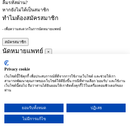
ลืมรหัสผ่าน?
หากยังไม่ได้เป็นสมาชิก
ทำไมต้องสมัครสมาชิก
- เพื่อความสะดวกในการนัดหมายแพทย์
สมัครสมาชิก
นัดหมายแพทย์
×
Privacy cookie
ผู้ชำนาญการ
:
เว็บไซต์นี้ใช้คุกกี้ เพื่อประสบการณ์ที่ดีจากการใช้งานเว็บไซต์ และช่วยให้เรา
สามารถพัฒนาคุณภาพของเว็บไซต์ให้ดียิ่งขึ้น กรณีที่ท่านเลือก 'ยอมรับ' และใช้งาน
ประจำ :
เว็บไซต์นี้ต่อไป ถือว่าท่านได้ยินยอมให้เราติดตั้งคุกกี้ไว้ในเครื่องคอมพิวเตอร์ของ
ท่าน
ประวัติการศึกษา
ยอมรับทั้งหมด
ปฏิเสธ
อาทิตย์
จันทร์
อังคาร
พุธ
พฤหัสบดี
ศุกร์
เสาร์
(26/09)
(27/09)
(28/09)
(29/09)
(30/09)
(01/10)
(02/10)
ไม่มีการแก้ไข