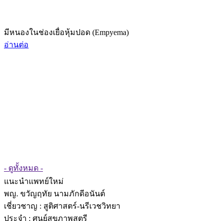
มีหนองในช่องเยื่อหุ้มปอด (Empyema)
อ่านต่อ
- ดูทั้งหมด -
แนะนำแพทย์ใหม่
พญ. ขวัญฤทัย นามภักดีอนันต์
เชี่ยวชาญ
: สูติศาสตร์-นรีเวชวิทยา
ประจำ : ศูนย์สุขภาพสตรี