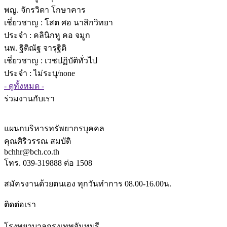
พญ. จักรวิดา โกษาคาร
เชี่ยวชาญ
: โสต ศอ นาสิกวิทยา
ประจำ : คลินิกหู คอ จมูก
นพ. ฐิติณัฐ จารุฐิติ
เชี่ยวชาญ
: เวชปฏิบัติทั่วไป
ประจำ : ไม่ระบุ/none
- ดูทั้งหมด -
ร่วมงานกับเรา
แผนกบริหารทรัพยากรบุคคล
คุณศิริวรรณ สมบัติ
bchhr@bch.co.th
โทร. 039-319888 ต่อ 1508
สมัครงานด้วยตนเอง ทุกวันทำการ 08.00-16.00น.
ติดต่อเรา
โรงพยาบาลกรุงเทพจันทบุรี