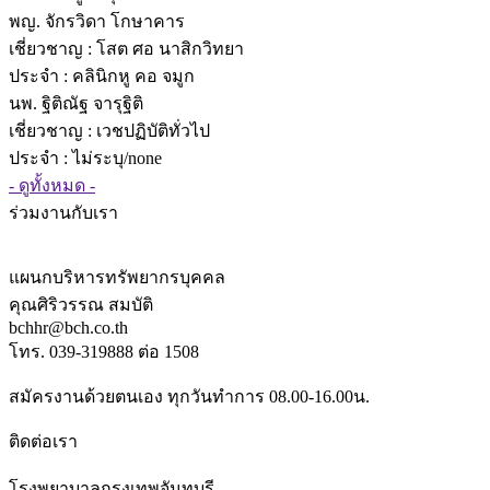
พญ. จักรวิดา โกษาคาร
เชี่ยวชาญ
: โสต ศอ นาสิกวิทยา
ประจำ : คลินิกหู คอ จมูก
นพ. ฐิติณัฐ จารุฐิติ
เชี่ยวชาญ
: เวชปฏิบัติทั่วไป
ประจำ : ไม่ระบุ/none
- ดูทั้งหมด -
ร่วมงานกับเรา
แผนกบริหารทรัพยากรบุคคล
คุณศิริวรรณ สมบัติ
bchhr@bch.co.th
โทร. 039-319888 ต่อ 1508
สมัครงานด้วยตนเอง ทุกวันทำการ 08.00-16.00น.
ติดต่อเรา
โรงพยาบาลกรุงเทพจันทบุรี