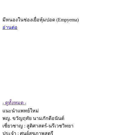
มีหนองในช่องเยื่อหุ้มปอด (Empyema)
อ่านต่อ
- ดูทั้งหมด -
แนะนำแพทย์ใหม่
พญ. ขวัญฤทัย นามภักดีอนันต์
เชี่ยวชาญ
: สูติศาสตร์-นรีเวชวิทยา
ประจำ : ศูนย์สุขภาพสตรี