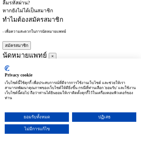
ลืมรหัสผ่าน?
หากยังไม่ได้เป็นสมาชิก
ทำไมต้องสมัครสมาชิก
- เพื่อความสะดวกในการนัดหมายแพทย์
สมัครสมาชิก
นัดหมายแพทย์
×
Privacy cookie
ผู้ชำนาญการ
:
เว็บไซต์นี้ใช้คุกกี้ เพื่อประสบการณ์ที่ดีจากการใช้งานเว็บไซต์ และช่วยให้เรา
สามารถพัฒนาคุณภาพของเว็บไซต์ให้ดียิ่งขึ้น กรณีที่ท่านเลือก 'ยอมรับ' และใช้งาน
ประจำ :
เว็บไซต์นี้ต่อไป ถือว่าท่านได้ยินยอมให้เราติดตั้งคุกกี้ไว้ในเครื่องคอมพิวเตอร์ของ
ท่าน
ประวัติการศึกษา
ยอมรับทั้งหมด
ปฏิเสธ
อาทิตย์
จันทร์
อังคาร
พุธ
พฤหัสบดี
ศุกร์
เสาร์
(26/09)
(27/09)
(28/09)
(29/09)
(30/09)
(01/10)
(02/10)
ไม่มีการแก้ไข