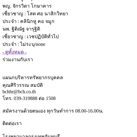
พญ. จักรวิดา โกษาคาร
เชี่ยวชาญ
: โสต ศอ นาสิกวิทยา
ประจำ : คลินิกหู คอ จมูก
นพ. ฐิติณัฐ จารุฐิติ
เชี่ยวชาญ
: เวชปฏิบัติทั่วไป
ประจำ : ไม่ระบุ/none
- ดูทั้งหมด -
ร่วมงานกับเรา
แผนกบริหารทรัพยากรบุคคล
คุณศิริวรรณ สมบัติ
bchhr@bch.co.th
โทร. 039-319888 ต่อ 1508
สมัครงานด้วยตนเอง ทุกวันทำการ 08.00-16.00น.
ติดต่อเรา
โรงพยาบาลกรุงเทพจันทบุรี