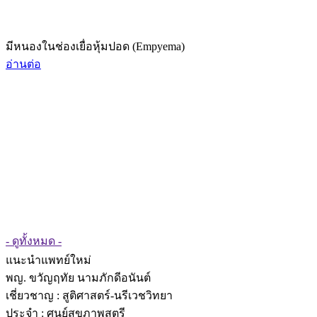
มีหนองในช่องเยื่อหุ้มปอด (Empyema)
อ่านต่อ
- ดูทั้งหมด -
แนะนำแพทย์ใหม่
พญ. ขวัญฤทัย นามภักดีอนันต์
เชี่ยวชาญ
: สูติศาสตร์-นรีเวชวิทยา
ประจำ : ศูนย์สุขภาพสตรี