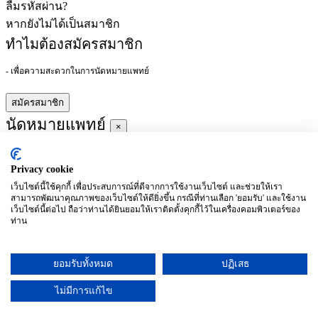
ลืมรหัสผ่าน?
หากยังไม่ได้เป็นสมาชิก
ทำไมต้องสมัครสมาชิก
- เพื่อความสะดวกในการนัดหมายแพทย์
สมัครสมาชิก
นัดหมายแพทย์
×
Privacy cookie
ผู้ชำนาญการ
:
เว็บไซต์นี้ใช้คุกกี้ เพื่อประสบการณ์ที่ดีจากการใช้งานเว็บไซต์ และช่วยให้เรา
สามารถพัฒนาคุณภาพของเว็บไซต์ให้ดียิ่งขึ้น กรณีที่ท่านเลือก 'ยอมรับ' และใช้งาน
ประจำ :
เว็บไซต์นี้ต่อไป ถือว่าท่านได้ยินยอมให้เราติดตั้งคุกกี้ไว้ในเครื่องคอมพิวเตอร์ของ
ท่าน
ประวัติการศึกษา
ยอมรับทั้งหมด
ปฏิเสธ
อาทิตย์
จันทร์
อังคาร
พุธ
พฤหัสบดี
ศุกร์
เสาร์
(26/09)
(27/09)
(28/09)
(29/09)
(30/09)
(01/10)
(02/10)
ไม่มีการแก้ไข