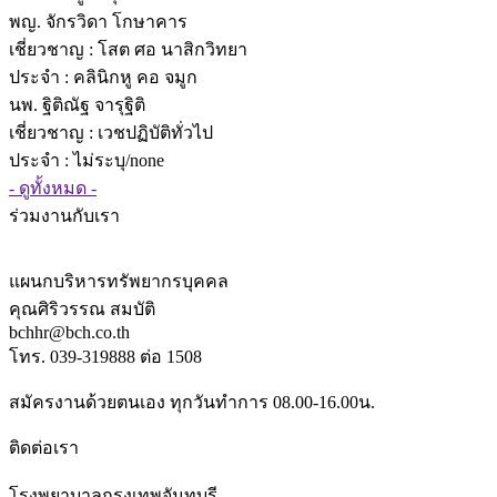
พญ. จักรวิดา โกษาคาร
เชี่ยวชาญ
: โสต ศอ นาสิกวิทยา
ประจำ : คลินิกหู คอ จมูก
นพ. ฐิติณัฐ จารุฐิติ
เชี่ยวชาญ
: เวชปฏิบัติทั่วไป
ประจำ : ไม่ระบุ/none
- ดูทั้งหมด -
ร่วมงานกับเรา
แผนกบริหารทรัพยากรบุคคล
คุณศิริวรรณ สมบัติ
bchhr@bch.co.th
โทร. 039-319888 ต่อ 1508
สมัครงานด้วยตนเอง ทุกวันทำการ 08.00-16.00น.
ติดต่อเรา
โรงพยาบาลกรุงเทพจันทบุรี