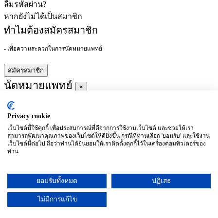
ลืมรหัสผ่าน?
หากยังไม่ได้เป็นสมาชิก
ทำไมต้องสมัครสมาชิก
- เพื่อความสะดวกในการนัดหมายแพทย์
สมัครสมาชิก
นัดหมายแพทย์
×
Privacy cookie
ผู้ชำนาญการ
:
เว็บไซต์นี้ใช้คุกกี้ เพื่อประสบการณ์ที่ดีจากการใช้งานเว็บไซต์ และช่วยให้เรา
สามารถพัฒนาคุณภาพของเว็บไซต์ให้ดียิ่งขึ้น กรณีที่ท่านเลือก 'ยอมรับ' และใช้งาน
ประจำ :
เว็บไซต์นี้ต่อไป ถือว่าท่านได้ยินยอมให้เราติดตั้งคุกกี้ไว้ในเครื่องคอมพิวเตอร์ของ
ท่าน
ประวัติการศึกษา
ยอมรับทั้งหมด
ปฏิเสธ
อาทิตย์
จันทร์
อังคาร
พุธ
พฤหัสบดี
ศุกร์
เสาร์
(26/09)
(27/09)
(28/09)
(29/09)
(30/09)
(01/10)
(02/10)
ไม่มีการแก้ไข