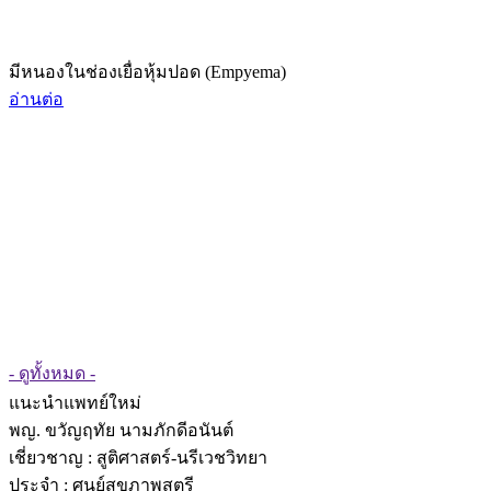
มีหนองในช่องเยื่อหุ้มปอด (Empyema)
อ่านต่อ
- ดูทั้งหมด -
แนะนำแพทย์ใหม่
พญ. ขวัญฤทัย นามภักดีอนันต์
เชี่ยวชาญ
: สูติศาสตร์-นรีเวชวิทยา
ประจำ : ศูนย์สุขภาพสตรี