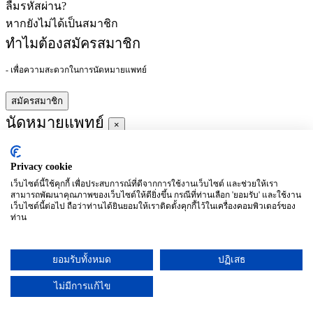
ลืมรหัสผ่าน?
หากยังไม่ได้เป็นสมาชิก
ทำไมต้องสมัครสมาชิก
- เพื่อความสะดวกในการนัดหมายแพทย์
สมัครสมาชิก
นัดหมายแพทย์
×
Privacy cookie
ผู้ชำนาญการ
:
เว็บไซต์นี้ใช้คุกกี้ เพื่อประสบการณ์ที่ดีจากการใช้งานเว็บไซต์ และช่วยให้เรา
สามารถพัฒนาคุณภาพของเว็บไซต์ให้ดียิ่งขึ้น กรณีที่ท่านเลือก 'ยอมรับ' และใช้งาน
ประจำ :
เว็บไซต์นี้ต่อไป ถือว่าท่านได้ยินยอมให้เราติดตั้งคุกกี้ไว้ในเครื่องคอมพิวเตอร์ของ
ท่าน
ประวัติการศึกษา
ยอมรับทั้งหมด
ปฏิเสธ
อาทิตย์
จันทร์
อังคาร
พุธ
พฤหัสบดี
ศุกร์
เสาร์
(26/09)
(27/09)
(28/09)
(29/09)
(30/09)
(01/10)
(02/10)
ไม่มีการแก้ไข