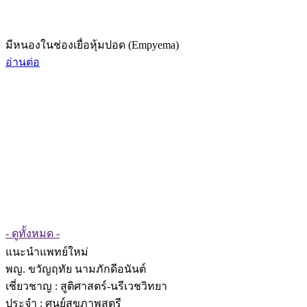
มีหนองในช่องเยื่อหุ้มปอด (Empyema)
อ่านต่อ
- ดูทั้งหมด -
แนะนำแพทย์ใหม่
พญ. ขวัญฤทัย นามภักดีอนันต์
เชี่ยวชาญ
: สูติศาสตร์-นรีเวชวิทยา
ประจำ : ศูนย์สุขภาพสตรี