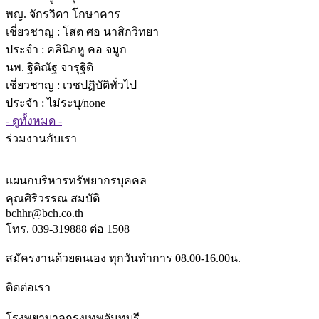
พญ. จักรวิดา โกษาคาร
เชี่ยวชาญ
: โสต ศอ นาสิกวิทยา
ประจำ : คลินิกหู คอ จมูก
นพ. ฐิติณัฐ จารุฐิติ
เชี่ยวชาญ
: เวชปฏิบัติทั่วไป
ประจำ : ไม่ระบุ/none
- ดูทั้งหมด -
ร่วมงานกับเรา
แผนกบริหารทรัพยากรบุคคล
คุณศิริวรรณ สมบัติ
bchhr@bch.co.th
โทร. 039-319888 ต่อ 1508
สมัครงานด้วยตนเอง ทุกวันทำการ 08.00-16.00น.
ติดต่อเรา
โรงพยาบาลกรุงเทพจันทบุรี