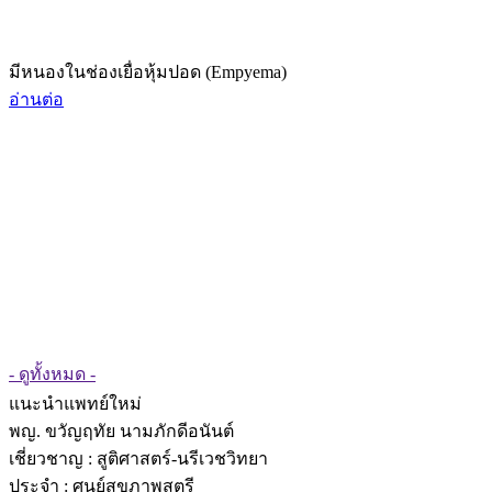
มีหนองในช่องเยื่อหุ้มปอด (Empyema)
อ่านต่อ
- ดูทั้งหมด -
แนะนำแพทย์ใหม่
พญ. ขวัญฤทัย นามภักดีอนันต์
เชี่ยวชาญ
: สูติศาสตร์-นรีเวชวิทยา
ประจำ : ศูนย์สุขภาพสตรี