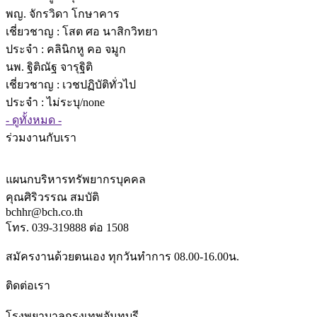
พญ. จักรวิดา โกษาคาร
เชี่ยวชาญ
: โสต ศอ นาสิกวิทยา
ประจำ : คลินิกหู คอ จมูก
นพ. ฐิติณัฐ จารุฐิติ
เชี่ยวชาญ
: เวชปฏิบัติทั่วไป
ประจำ : ไม่ระบุ/none
- ดูทั้งหมด -
ร่วมงานกับเรา
แผนกบริหารทรัพยากรบุคคล
คุณศิริวรรณ สมบัติ
bchhr@bch.co.th
โทร. 039-319888 ต่อ 1508
สมัครงานด้วยตนเอง ทุกวันทำการ 08.00-16.00น.
ติดต่อเรา
โรงพยาบาลกรุงเทพจันทบุรี