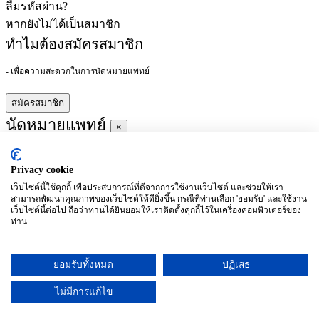
ลืมรหัสผ่าน?
หากยังไม่ได้เป็นสมาชิก
ทำไมต้องสมัครสมาชิก
- เพื่อความสะดวกในการนัดหมายแพทย์
สมัครสมาชิก
นัดหมายแพทย์
×
Privacy cookie
ผู้ชำนาญการ
:
เว็บไซต์นี้ใช้คุกกี้ เพื่อประสบการณ์ที่ดีจากการใช้งานเว็บไซต์ และช่วยให้เรา
สามารถพัฒนาคุณภาพของเว็บไซต์ให้ดียิ่งขึ้น กรณีที่ท่านเลือก 'ยอมรับ' และใช้งาน
ประจำ :
เว็บไซต์นี้ต่อไป ถือว่าท่านได้ยินยอมให้เราติดตั้งคุกกี้ไว้ในเครื่องคอมพิวเตอร์ของ
ท่าน
ประวัติการศึกษา
ยอมรับทั้งหมด
ปฏิเสธ
อาทิตย์
จันทร์
อังคาร
พุธ
พฤหัสบดี
ศุกร์
เสาร์
(26/09)
(27/09)
(28/09)
(29/09)
(30/09)
(01/10)
(02/10)
ไม่มีการแก้ไข