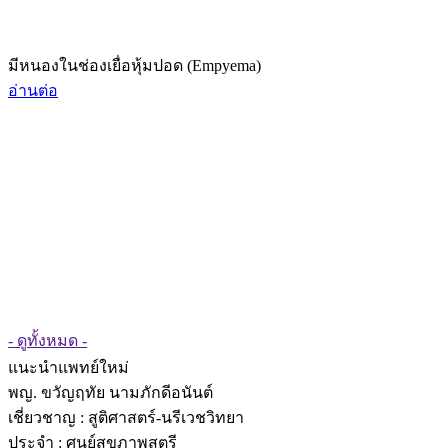
มีหนองในช่องเยื่อหุ้มปอด (Empyema)
อ่านต่อ
- ดูทั้งหมด -
แนะนำแพทย์ใหม่
พญ. ขวัญฤทัย นามภักดีอนันต์
เชี่ยวชาญ
: สูติศาสตร์-นรีเวชวิทยา
ประจำ : ศูนย์สุขภาพสตรี