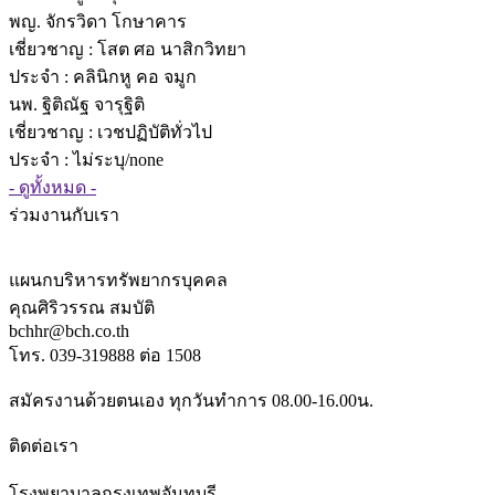
พญ. จักรวิดา โกษาคาร
เชี่ยวชาญ
: โสต ศอ นาสิกวิทยา
ประจำ : คลินิกหู คอ จมูก
นพ. ฐิติณัฐ จารุฐิติ
เชี่ยวชาญ
: เวชปฏิบัติทั่วไป
ประจำ : ไม่ระบุ/none
- ดูทั้งหมด -
ร่วมงานกับเรา
แผนกบริหารทรัพยากรบุคคล
คุณศิริวรรณ สมบัติ
bchhr@bch.co.th
โทร. 039-319888 ต่อ 1508
สมัครงานด้วยตนเอง ทุกวันทำการ 08.00-16.00น.
ติดต่อเรา
โรงพยาบาลกรุงเทพจันทบุรี