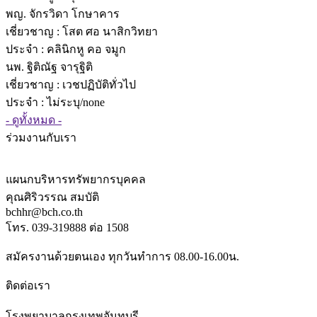
พญ. จักรวิดา โกษาคาร
เชี่ยวชาญ
: โสต ศอ นาสิกวิทยา
ประจำ : คลินิกหู คอ จมูก
นพ. ฐิติณัฐ จารุฐิติ
เชี่ยวชาญ
: เวชปฏิบัติทั่วไป
ประจำ : ไม่ระบุ/none
- ดูทั้งหมด -
ร่วมงานกับเรา
แผนกบริหารทรัพยากรบุคคล
คุณศิริวรรณ สมบัติ
bchhr@bch.co.th
โทร. 039-319888 ต่อ 1508
สมัครงานด้วยตนเอง ทุกวันทำการ 08.00-16.00น.
ติดต่อเรา
โรงพยาบาลกรุงเทพจันทบุรี