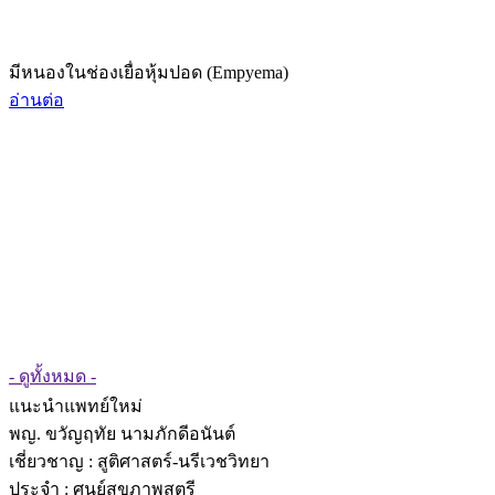
มีหนองในช่องเยื่อหุ้มปอด (Empyema)
อ่านต่อ
- ดูทั้งหมด -
แนะนำแพทย์ใหม่
พญ. ขวัญฤทัย นามภักดีอนันต์
เชี่ยวชาญ
: สูติศาสตร์-นรีเวชวิทยา
ประจำ : ศูนย์สุขภาพสตรี