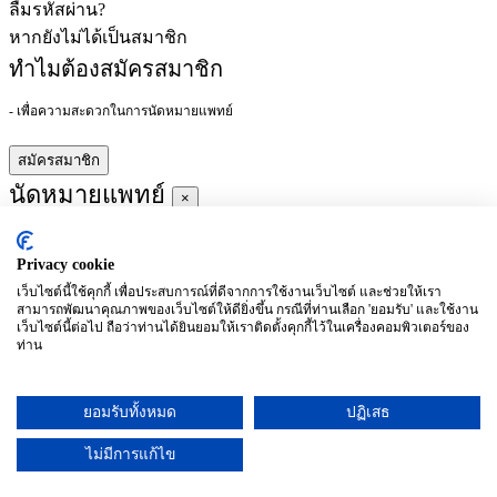
ลืมรหัสผ่าน?
หากยังไม่ได้เป็นสมาชิก
ทำไมต้องสมัครสมาชิก
- เพื่อความสะดวกในการนัดหมายแพทย์
สมัครสมาชิก
นัดหมายแพทย์
×
Privacy cookie
ผู้ชำนาญการ
:
เว็บไซต์นี้ใช้คุกกี้ เพื่อประสบการณ์ที่ดีจากการใช้งานเว็บไซต์ และช่วยให้เรา
สามารถพัฒนาคุณภาพของเว็บไซต์ให้ดียิ่งขึ้น กรณีที่ท่านเลือก 'ยอมรับ' และใช้งาน
ประจำ :
เว็บไซต์นี้ต่อไป ถือว่าท่านได้ยินยอมให้เราติดตั้งคุกกี้ไว้ในเครื่องคอมพิวเตอร์ของ
ท่าน
ประวัติการศึกษา
ยอมรับทั้งหมด
ปฏิเสธ
อาทิตย์
จันทร์
อังคาร
พุธ
พฤหัสบดี
ศุกร์
เสาร์
(26/09)
(27/09)
(28/09)
(29/09)
(30/09)
(01/10)
(02/10)
ไม่มีการแก้ไข