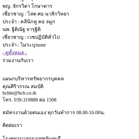
พญ. จักรวิดา โกษาคาร
เชี่ยวชาญ
: โสต ศอ นาสิกวิทยา
ประจำ : คลินิกหู คอ จมูก
นพ. ฐิติณัฐ จารุฐิติ
เชี่ยวชาญ
: เวชปฏิบัติทั่วไป
ประจำ : ไม่ระบุ/none
- ดูทั้งหมด -
ร่วมงานกับเรา
แผนกบริหารทรัพยากรบุคคล
คุณศิริวรรณ สมบัติ
bchhr@bch.co.th
โทร. 039-319888 ต่อ 1508
สมัครงานด้วยตนเอง ทุกวันทำการ 08.00-16.00น.
ติดต่อเรา
โรงพยาบาลกรุงเทพจันทบุรี