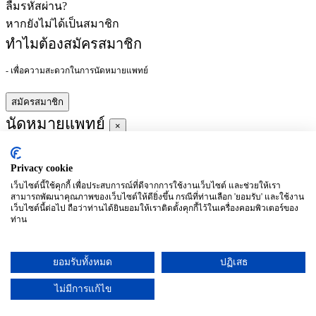
ลืมรหัสผ่าน?
หากยังไม่ได้เป็นสมาชิก
ทำไมต้องสมัครสมาชิก
- เพื่อความสะดวกในการนัดหมายแพทย์
สมัครสมาชิก
นัดหมายแพทย์
×
Privacy cookie
ผู้ชำนาญการ
:
เว็บไซต์นี้ใช้คุกกี้ เพื่อประสบการณ์ที่ดีจากการใช้งานเว็บไซต์ และช่วยให้เรา
สามารถพัฒนาคุณภาพของเว็บไซต์ให้ดียิ่งขึ้น กรณีที่ท่านเลือก 'ยอมรับ' และใช้งาน
ประจำ :
เว็บไซต์นี้ต่อไป ถือว่าท่านได้ยินยอมให้เราติดตั้งคุกกี้ไว้ในเครื่องคอมพิวเตอร์ของ
ท่าน
ประวัติการศึกษา
ยอมรับทั้งหมด
ปฏิเสธ
อาทิตย์
จันทร์
อังคาร
พุธ
พฤหัสบดี
ศุกร์
เสาร์
(26/09)
(27/09)
(28/09)
(29/09)
(30/09)
(01/10)
(02/10)
ไม่มีการแก้ไข