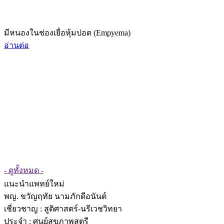
มีหนองในช่องเยื่อหุ้มปอด (Empyema)
อ่านต่อ
- ดูทั้งหมด -
แนะนำแพทย์ใหม่
พญ. ขวัญฤทัย นามภักดีอนันต์
เชี่ยวชาญ
: สูติศาสตร์-นรีเวชวิทยา
ประจำ : ศูนย์สุขภาพสตรี