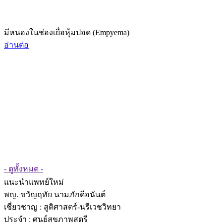
มีหนองในช่องเยื่อหุ้มปอด (Empyema)
อ่านต่อ
- ดูทั้งหมด -
แนะนำแพทย์ใหม่
พญ. ขวัญฤทัย นามภักดีอนันต์
เชี่ยวชาญ
: สูติศาสตร์-นรีเวชวิทยา
ประจำ : ศูนย์สุขภาพสตรี