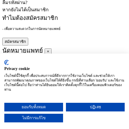
ลืมรหัสผ่าน?
หากยังไม่ได้เป็นสมาชิก
ทำไมต้องสมัครสมาชิก
- เพื่อความสะดวกในการนัดหมายแพทย์
สมัครสมาชิก
นัดหมายแพทย์
×
Privacy cookie
ผู้ชำนาญการ
:
เว็บไซต์นี้ใช้คุกกี้ เพื่อประสบการณ์ที่ดีจากการใช้งานเว็บไซต์ และช่วยให้เรา
สามารถพัฒนาคุณภาพของเว็บไซต์ให้ดียิ่งขึ้น กรณีที่ท่านเลือก 'ยอมรับ' และใช้งาน
ประจำ :
เว็บไซต์นี้ต่อไป ถือว่าท่านได้ยินยอมให้เราติดตั้งคุกกี้ไว้ในเครื่องคอมพิวเตอร์ของ
ท่าน
ประวัติการศึกษา
ยอมรับทั้งหมด
ปฏิเสธ
อาทิตย์
จันทร์
อังคาร
พุธ
พฤหัสบดี
ศุกร์
เสาร์
(26/09)
(27/09)
(28/09)
(29/09)
(30/09)
(01/10)
(02/10)
ไม่มีการแก้ไข