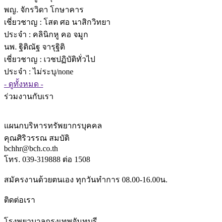
พญ. จักรวิดา โกษาคาร
เชี่ยวชาญ
: โสต ศอ นาสิกวิทยา
ประจำ : คลินิกหู คอ จมูก
นพ. ฐิติณัฐ จารุฐิติ
เชี่ยวชาญ
: เวชปฏิบัติทั่วไป
ประจำ : ไม่ระบุ/none
- ดูทั้งหมด -
ร่วมงานกับเรา
แผนกบริหารทรัพยากรบุคคล
คุณศิริวรรณ สมบัติ
bchhr@bch.co.th
โทร. 039-319888 ต่อ 1508
สมัครงานด้วยตนเอง ทุกวันทำการ 08.00-16.00น.
ติดต่อเรา
โรงพยาบาลกรุงเทพจันทบุรี