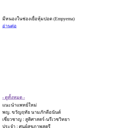
มีหนองในช่องเยื่อหุ้มปอด (Empyema)
อ่านต่อ
- ดูทั้งหมด -
แนะนำแพทย์ใหม่
พญ. ขวัญฤทัย นามภักดีอนันต์
เชี่ยวชาญ
: สูติศาสตร์-นรีเวชวิทยา
ประจำ : ศูนย์สุขภาพสตรี