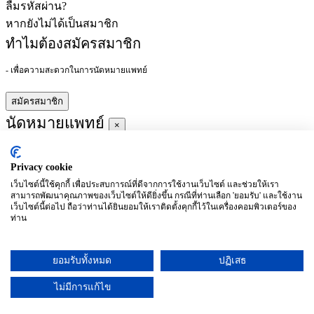
ลืมรหัสผ่าน?
หากยังไม่ได้เป็นสมาชิก
ทำไมต้องสมัครสมาชิก
- เพื่อความสะดวกในการนัดหมายแพทย์
สมัครสมาชิก
นัดหมายแพทย์
×
Privacy cookie
ผู้ชำนาญการ
:
เว็บไซต์นี้ใช้คุกกี้ เพื่อประสบการณ์ที่ดีจากการใช้งานเว็บไซต์ และช่วยให้เรา
สามารถพัฒนาคุณภาพของเว็บไซต์ให้ดียิ่งขึ้น กรณีที่ท่านเลือก 'ยอมรับ' และใช้งาน
ประจำ :
เว็บไซต์นี้ต่อไป ถือว่าท่านได้ยินยอมให้เราติดตั้งคุกกี้ไว้ในเครื่องคอมพิวเตอร์ของ
ท่าน
ประวัติการศึกษา
ยอมรับทั้งหมด
ปฏิเสธ
อาทิตย์
จันทร์
อังคาร
พุธ
พฤหัสบดี
ศุกร์
เสาร์
(26/09)
(27/09)
(28/09)
(29/09)
(30/09)
(01/10)
(02/10)
ไม่มีการแก้ไข