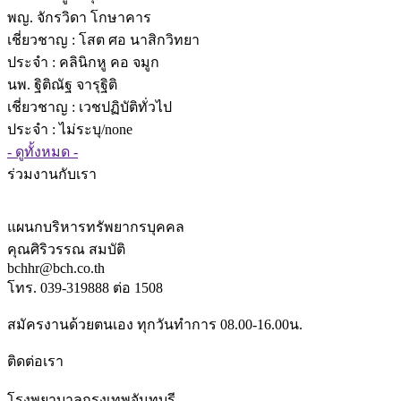
พญ. จักรวิดา โกษาคาร
เชี่ยวชาญ
: โสต ศอ นาสิกวิทยา
ประจำ : คลินิกหู คอ จมูก
นพ. ฐิติณัฐ จารุฐิติ
เชี่ยวชาญ
: เวชปฏิบัติทั่วไป
ประจำ : ไม่ระบุ/none
- ดูทั้งหมด -
ร่วมงานกับเรา
แผนกบริหารทรัพยากรบุคคล
คุณศิริวรรณ สมบัติ
bchhr@bch.co.th
โทร. 039-319888 ต่อ 1508
สมัครงานด้วยตนเอง ทุกวันทำการ 08.00-16.00น.
ติดต่อเรา
โรงพยาบาลกรุงเทพจันทบุรี