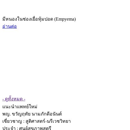
มีหนองในช่องเยื่อหุ้มปอด (Empyema)
อ่านต่อ
- ดูทั้งหมด -
แนะนำแพทย์ใหม่
พญ. ขวัญฤทัย นามภักดีอนันต์
เชี่ยวชาญ
: สูติศาสตร์-นรีเวชวิทยา
ประจำ : ศูนย์สุขภาพสตรี