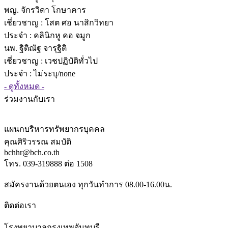
พญ. จักรวิดา โกษาคาร
เชี่ยวชาญ
: โสต ศอ นาสิกวิทยา
ประจำ : คลินิกหู คอ จมูก
นพ. ฐิติณัฐ จารุฐิติ
เชี่ยวชาญ
: เวชปฏิบัติทั่วไป
ประจำ : ไม่ระบุ/none
- ดูทั้งหมด -
ร่วมงานกับเรา
แผนกบริหารทรัพยากรบุคคล
คุณศิริวรรณ สมบัติ
bchhr@bch.co.th
โทร. 039-319888 ต่อ 1508
สมัครงานด้วยตนเอง ทุกวันทำการ 08.00-16.00น.
ติดต่อเรา
โรงพยาบาลกรุงเทพจันทบุรี