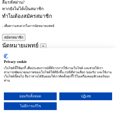
ลืมรหัสผ่าน?
หากยังไม่ได้เป็นสมาชิก
ทำไมต้องสมัครสมาชิก
- เพื่อความสะดวกในการนัดหมายแพทย์
สมัครสมาชิก
นัดหมายแพทย์
×
Privacy cookie
ผู้ชำนาญการ
:
เว็บไซต์นี้ใช้คุกกี้ เพื่อประสบการณ์ที่ดีจากการใช้งานเว็บไซต์ และช่วยให้เรา
สามารถพัฒนาคุณภาพของเว็บไซต์ให้ดียิ่งขึ้น กรณีที่ท่านเลือก 'ยอมรับ' และใช้งาน
ประจำ :
เว็บไซต์นี้ต่อไป ถือว่าท่านได้ยินยอมให้เราติดตั้งคุกกี้ไว้ในเครื่องคอมพิวเตอร์ของ
ท่าน
ประวัติการศึกษา
ยอมรับทั้งหมด
ปฏิเสธ
อาทิตย์
จันทร์
อังคาร
พุธ
พฤหัสบดี
ศุกร์
เสาร์
(26/09)
(27/09)
(28/09)
(29/09)
(30/09)
(01/10)
(02/10)
ไม่มีการแก้ไข