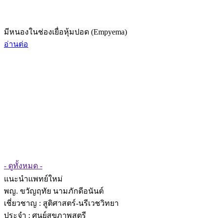
มีหนองในช่องเยื่อหุ้มปอด (Empyema)
อ่านต่อ
- ดูทั้งหมด -
แนะนำแพทย์ใหม่
พญ. ขวัญฤทัย นามภักดีอนันต์
เชี่ยวชาญ
: สูติศาสตร์-นรีเวชวิทยา
ประจำ : ศูนย์สุขภาพสตรี