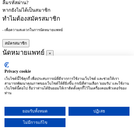
ลืมรหัสผ่าน?
หากยังไม่ได้เป็นสมาชิก
ทำไมต้องสมัครสมาชิก
- เพื่อความสะดวกในการนัดหมายแพทย์
สมัครสมาชิก
นัดหมายแพทย์
×
Privacy cookie
ผู้ชำนาญการ
:
เว็บไซต์นี้ใช้คุกกี้ เพื่อประสบการณ์ที่ดีจากการใช้งานเว็บไซต์ และช่วยให้เรา
สามารถพัฒนาคุณภาพของเว็บไซต์ให้ดียิ่งขึ้น กรณีที่ท่านเลือก 'ยอมรับ' และใช้งาน
ประจำ :
เว็บไซต์นี้ต่อไป ถือว่าท่านได้ยินยอมให้เราติดตั้งคุกกี้ไว้ในเครื่องคอมพิวเตอร์ของ
ท่าน
ประวัติการศึกษา
ยอมรับทั้งหมด
ปฏิเสธ
อาทิตย์
จันทร์
อังคาร
พุธ
พฤหัสบดี
ศุกร์
เสาร์
(26/09)
(27/09)
(28/09)
(29/09)
(30/09)
(01/10)
(02/10)
ไม่มีการแก้ไข