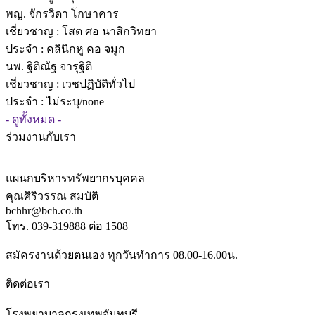
พญ. จักรวิดา โกษาคาร
เชี่ยวชาญ
: โสต ศอ นาสิกวิทยา
ประจำ : คลินิกหู คอ จมูก
นพ. ฐิติณัฐ จารุฐิติ
เชี่ยวชาญ
: เวชปฏิบัติทั่วไป
ประจำ : ไม่ระบุ/none
- ดูทั้งหมด -
ร่วมงานกับเรา
แผนกบริหารทรัพยากรบุคคล
คุณศิริวรรณ สมบัติ
bchhr@bch.co.th
โทร. 039-319888 ต่อ 1508
สมัครงานด้วยตนเอง ทุกวันทำการ 08.00-16.00น.
ติดต่อเรา
โรงพยาบาลกรุงเทพจันทบุรี