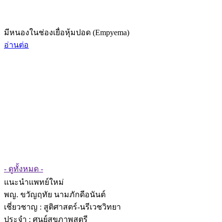
มีหนองในช่องเยื่อหุ้มปอด (Empyema)
อ่านต่อ
- ดูทั้งหมด -
แนะนำแพทย์ใหม่
พญ. ขวัญฤทัย นามภักดีอนันต์
เชี่ยวชาญ
: สูติศาสตร์-นรีเวชวิทยา
ประจำ : ศูนย์สุขภาพสตรี