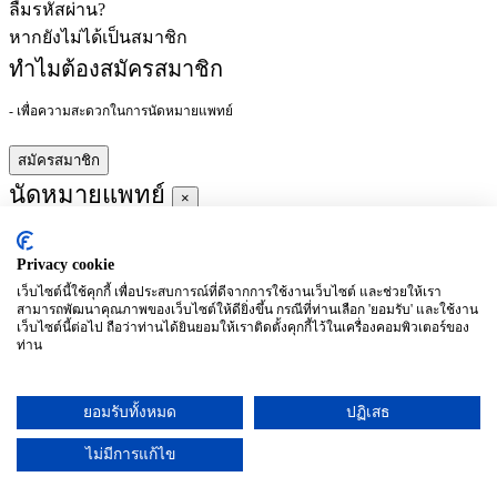
ลืมรหัสผ่าน?
หากยังไม่ได้เป็นสมาชิก
ทำไมต้องสมัครสมาชิก
- เพื่อความสะดวกในการนัดหมายแพทย์
สมัครสมาชิก
นัดหมายแพทย์
×
Privacy cookie
ผู้ชำนาญการ
:
เว็บไซต์นี้ใช้คุกกี้ เพื่อประสบการณ์ที่ดีจากการใช้งานเว็บไซต์ และช่วยให้เรา
สามารถพัฒนาคุณภาพของเว็บไซต์ให้ดียิ่งขึ้น กรณีที่ท่านเลือก 'ยอมรับ' และใช้งาน
ประจำ :
เว็บไซต์นี้ต่อไป ถือว่าท่านได้ยินยอมให้เราติดตั้งคุกกี้ไว้ในเครื่องคอมพิวเตอร์ของ
ท่าน
ประวัติการศึกษา
ยอมรับทั้งหมด
ปฏิเสธ
อาทิตย์
จันทร์
อังคาร
พุธ
พฤหัสบดี
ศุกร์
เสาร์
(26/09)
(27/09)
(28/09)
(29/09)
(30/09)
(01/10)
(02/10)
ไม่มีการแก้ไข