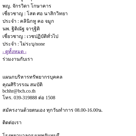
พญ. จักรวิดา โกษาคาร
เชี่ยวชาญ
: โสต ศอ นาสิกวิทยา
ประจำ : คลินิกหู คอ จมูก
นพ. ฐิติณัฐ จารุฐิติ
เชี่ยวชาญ
: เวชปฏิบัติทั่วไป
ประจำ : ไม่ระบุ/none
- ดูทั้งหมด -
ร่วมงานกับเรา
แผนกบริหารทรัพยากรบุคคล
คุณศิริวรรณ สมบัติ
bchhr@bch.co.th
โทร. 039-319888 ต่อ 1508
สมัครงานด้วยตนเอง ทุกวันทำการ 08.00-16.00น.
ติดต่อเรา
โรงพยาบาลกรุงเทพจันทบุรี