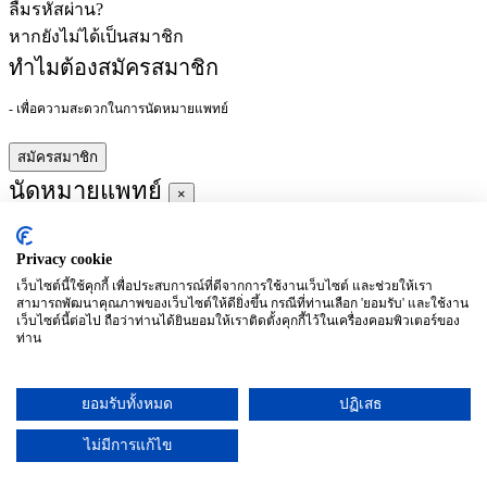
ลืมรหัสผ่าน?
หากยังไม่ได้เป็นสมาชิก
ทำไมต้องสมัครสมาชิก
- เพื่อความสะดวกในการนัดหมายแพทย์
สมัครสมาชิก
นัดหมายแพทย์
×
Privacy cookie
ผู้ชำนาญการ
:
เว็บไซต์นี้ใช้คุกกี้ เพื่อประสบการณ์ที่ดีจากการใช้งานเว็บไซต์ และช่วยให้เรา
สามารถพัฒนาคุณภาพของเว็บไซต์ให้ดียิ่งขึ้น กรณีที่ท่านเลือก 'ยอมรับ' และใช้งาน
ประจำ :
เว็บไซต์นี้ต่อไป ถือว่าท่านได้ยินยอมให้เราติดตั้งคุกกี้ไว้ในเครื่องคอมพิวเตอร์ของ
ท่าน
ประวัติการศึกษา
ยอมรับทั้งหมด
ปฏิเสธ
อาทิตย์
จันทร์
อังคาร
พุธ
พฤหัสบดี
ศุกร์
เสาร์
(26/09)
(27/09)
(28/09)
(29/09)
(30/09)
(01/10)
(02/10)
ไม่มีการแก้ไข