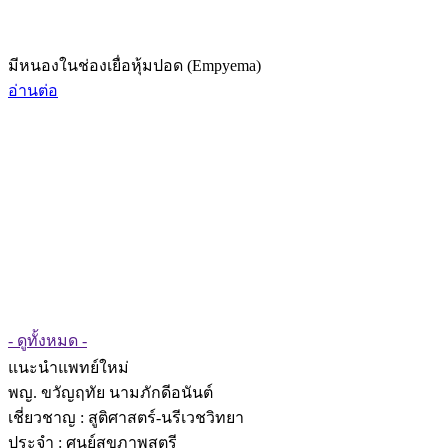
มีหนองในช่องเยื่อหุ้มปอด (Empyema)
อ่านต่อ
- ดูทั้งหมด -
แนะนำแพทย์ใหม่
พญ. ขวัญฤทัย นามภักดีอนันต์
เชี่ยวชาญ
: สูติศาสตร์-นรีเวชวิทยา
ประจำ : ศูนย์สุขภาพสตรี