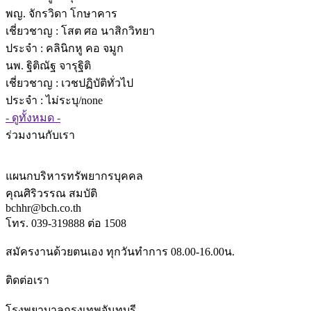
พญ. จักรวิดา โกษาคาร
เชี่ยวชาญ
: โสต ศอ นาสิกวิทยา
ประจำ : คลินิกหู คอ จมูก
นพ. ฐิติณัฐ จารุฐิติ
เชี่ยวชาญ
: เวชปฏิบัติทั่วไป
ประจำ : ไม่ระบุ/none
- ดูทั้งหมด -
ร่วมงานกับเรา
แผนกบริหารทรัพยากรบุคคล
คุณศิริวรรณ สมบัติ
bchhr@bch.co.th
โทร. 039-319888 ต่อ 1508
สมัครงานด้วยตนเอง ทุกวันทำการ 08.00-16.00น.
ติดต่อเรา
โรงพยาบาลกรุงเทพจันทบุรี