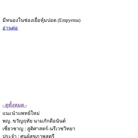
มีหนองในช่องเยื่อหุ้มปอด (Empyema)
อ่านต่อ
- ดูทั้งหมด -
แนะนำแพทย์ใหม่
พญ. ขวัญฤทัย นามภักดีอนันต์
เชี่ยวชาญ
: สูติศาสตร์-นรีเวชวิทยา
ประจำ : ศูนย์สุขภาพสตรี