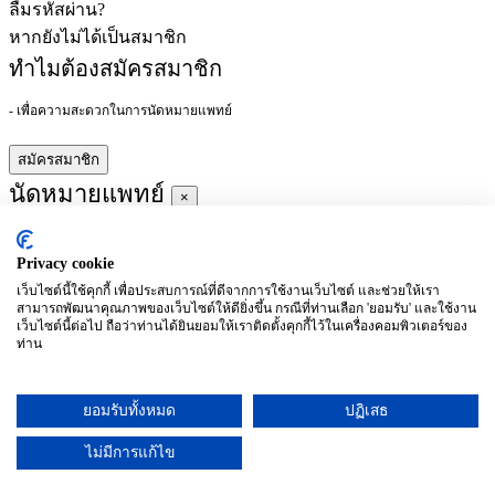
ลืมรหัสผ่าน?
หากยังไม่ได้เป็นสมาชิก
ทำไมต้องสมัครสมาชิก
- เพื่อความสะดวกในการนัดหมายแพทย์
สมัครสมาชิก
นัดหมายแพทย์
×
Privacy cookie
ผู้ชำนาญการ
:
เว็บไซต์นี้ใช้คุกกี้ เพื่อประสบการณ์ที่ดีจากการใช้งานเว็บไซต์ และช่วยให้เรา
สามารถพัฒนาคุณภาพของเว็บไซต์ให้ดียิ่งขึ้น กรณีที่ท่านเลือก 'ยอมรับ' และใช้งาน
ประจำ :
เว็บไซต์นี้ต่อไป ถือว่าท่านได้ยินยอมให้เราติดตั้งคุกกี้ไว้ในเครื่องคอมพิวเตอร์ของ
ท่าน
ประวัติการศึกษา
ยอมรับทั้งหมด
ปฏิเสธ
อาทิตย์
จันทร์
อังคาร
พุธ
พฤหัสบดี
ศุกร์
เสาร์
(26/09)
(27/09)
(28/09)
(29/09)
(30/09)
(01/10)
(02/10)
ไม่มีการแก้ไข