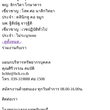
พญ. จักรวิดา โกษาคาร
เชี่ยวชาญ
: โสต ศอ นาสิกวิทยา
ประจำ : คลินิกหู คอ จมูก
นพ. ฐิติณัฐ จารุฐิติ
เชี่ยวชาญ
: เวชปฏิบัติทั่วไป
ประจำ : ไม่ระบุ/none
- ดูทั้งหมด -
ร่วมงานกับเรา
แผนกบริหารทรัพยากรบุคคล
คุณศิริวรรณ สมบัติ
bchhr@bch.co.th
โทร. 039-319888 ต่อ 1508
สมัครงานด้วยตนเอง ทุกวันทำการ 08.00-16.00น.
ติดต่อเรา
โรงพยาบาลกรุงเทพจันทบุรี