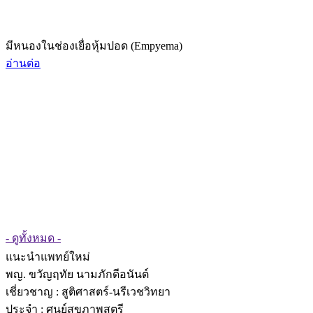
มีหนองในช่องเยื่อหุ้มปอด (Empyema)
อ่านต่อ
- ดูทั้งหมด -
แนะนำแพทย์ใหม่
พญ. ขวัญฤทัย นามภักดีอนันต์
เชี่ยวชาญ
: สูติศาสตร์-นรีเวชวิทยา
ประจำ : ศูนย์สุขภาพสตรี