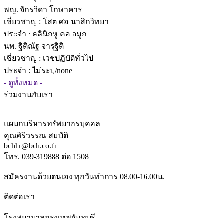
พญ. จักรวิดา โกษาคาร
เชี่ยวชาญ
: โสต ศอ นาสิกวิทยา
ประจำ : คลินิกหู คอ จมูก
นพ. ฐิติณัฐ จารุฐิติ
เชี่ยวชาญ
: เวชปฏิบัติทั่วไป
ประจำ : ไม่ระบุ/none
- ดูทั้งหมด -
ร่วมงานกับเรา
แผนกบริหารทรัพยากรบุคคล
คุณศิริวรรณ สมบัติ
bchhr@bch.co.th
โทร. 039-319888 ต่อ 1508
สมัครงานด้วยตนเอง ทุกวันทำการ 08.00-16.00น.
ติดต่อเรา
โรงพยาบาลกรุงเทพจันทบุรี