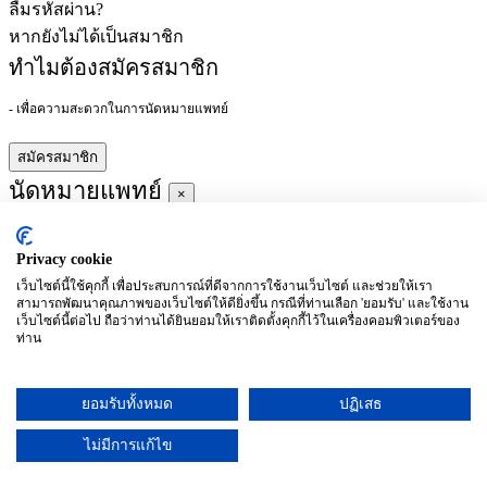
ลืมรหัสผ่าน?
หากยังไม่ได้เป็นสมาชิก
ทำไมต้องสมัครสมาชิก
- เพื่อความสะดวกในการนัดหมายแพทย์
สมัครสมาชิก
นัดหมายแพทย์
×
Privacy cookie
ผู้ชำนาญการ
:
เว็บไซต์นี้ใช้คุกกี้ เพื่อประสบการณ์ที่ดีจากการใช้งานเว็บไซต์ และช่วยให้เรา
สามารถพัฒนาคุณภาพของเว็บไซต์ให้ดียิ่งขึ้น กรณีที่ท่านเลือก 'ยอมรับ' และใช้งาน
ประจำ :
เว็บไซต์นี้ต่อไป ถือว่าท่านได้ยินยอมให้เราติดตั้งคุกกี้ไว้ในเครื่องคอมพิวเตอร์ของ
ท่าน
ประวัติการศึกษา
ยอมรับทั้งหมด
ปฏิเสธ
อาทิตย์
จันทร์
อังคาร
พุธ
พฤหัสบดี
ศุกร์
เสาร์
(26/09)
(27/09)
(28/09)
(29/09)
(30/09)
(01/10)
(02/10)
ไม่มีการแก้ไข